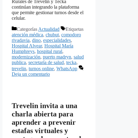
Rurales de Trevelin y Tecka
continúan integrando la plataforma
que permite gestionar turnos desde el
celular.
Categorías
Actualidad
Etiquetas
atención médica
,
chubut
,
comodoro
rivadavia
,
dino
,
especialidades
,
Hospital Alvear
,
Hospital María
Humphreys
,
hospital rural
,
modernización
,
puerto madryn
,
salud
publica
,
secretaría de salud
,
tecka
,
trevelin
,
turnos online
,
WhatsApp
Deja un comentario
Trevelin invita a una
charla abierta para
aprender a prevenir
estafas virtuales y