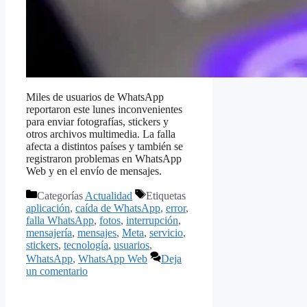
Miles de usuarios de WhatsApp
reportaron este lunes inconvenientes
para enviar fotografías, stickers y
otros archivos multimedia. La falla
afecta a distintos países y también se
registraron problemas en WhatsApp
Web y en el envío de mensajes.
Categorías
Actualidad
Etiquetas
aplicación
,
caída de WhatsApp
,
error
,
falla WhatsApp
,
fotos
,
interrupción
,
mensajería
,
mensajes
,
Meta
,
servicio
,
stickers
,
tecnología
,
usuarios
,
WhatsApp
,
WhatsApp Web
Deja
un comentario