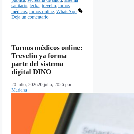
publica
,
secretaría de salud
,
sistema
sanitario
,
tecka
,
trevelin
,
turnos
médicos
,
turnos online
,
WhatsApp
Deja un comentario
Turnos médicos online:
Trevelin ya forma
parte del sistema
digital DINO
20 julio, 2026
20 julio, 2026
por
Mariana