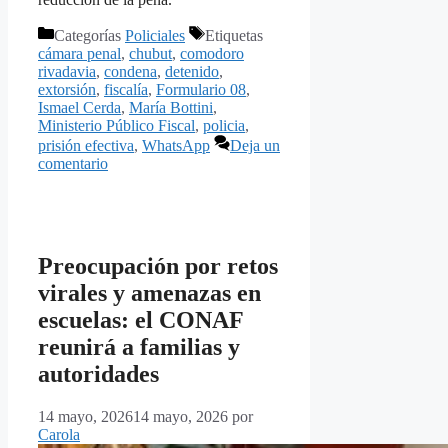
Categorías
Policiales
Etiquetas
cámara penal
,
chubut
,
comodoro
rivadavia
,
condena
,
detenido
,
extorsión
,
fiscalía
,
Formulario 08
,
Ismael Cerda
,
María Bottini
,
Ministerio Público Fiscal
,
policia
,
prisión efectiva
,
WhatsApp
Deja un
comentario
Preocupación por retos
virales y amenazas en
escuelas: el CONAF
reunirá a familias y
autoridades
14 mayo, 2026
14 mayo, 2026
por
Carola