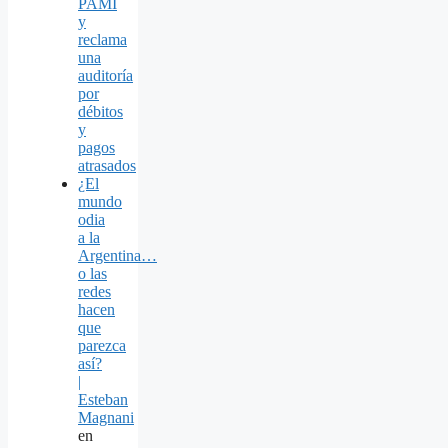
PAMI
y
reclama
una
auditoría
por
débitos
y
pagos
atrasados
¿El
mundo
odia
a la
Argentina…
o las
redes
hacen
que
parezca
así?
|
Esteban
Magnani
en