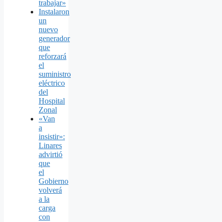
trabajar»
Instalaron
un
nuevo
generador
que
reforzará
el
suministro
eléctrico
del
Hospital
Zonal
«Van
a
insistir»:
Linares
advirtió
que
el
Gobierno
volverá
a la
carga
con