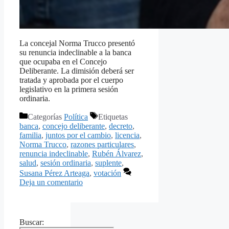
La concejal Norma Trucco presentó
su renuncia indeclinable a la banca
que ocupaba en el Concejo
Deliberante. La dimisión deberá ser
tratada y aprobada por el cuerpo
legislativo en la primera sesión
ordinaria.
Categorías
Política
Etiquetas
banca
,
concejo deliberante
,
decreto
,
familia
,
juntos por el cambio
,
licencia
,
Norma Trucco
,
razones particulares
,
renuncia indeclinable
,
Rubén Álvarez
,
salud
,
sesión ordinaria
,
suplente
,
Susana Pérez Arteaga
,
votación
Deja un comentario
Buscar: