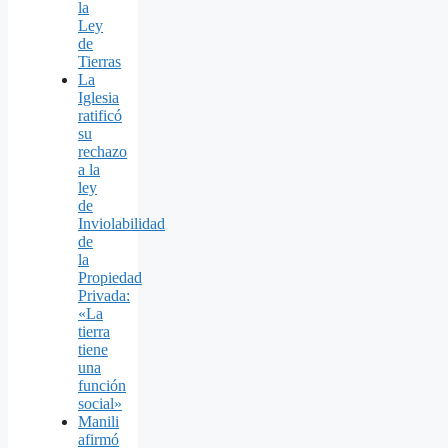
la
Ley
de
Tierras
La
Iglesia
ratificó
su
rechazo
a la
ley
de
Inviolabilidad
de
la
Propiedad
Privada:
«La
tierra
tiene
una
función
social»
Manili
afirmó