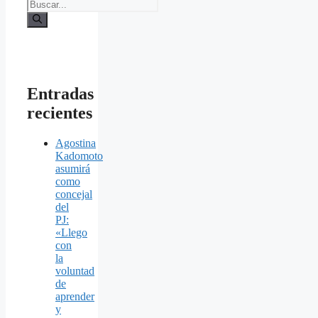
Entradas
recientes
Agostina
Kadomoto
asumirá
como
concejal
del
PJ:
«Llego
con
la
voluntad
de
aprender
y