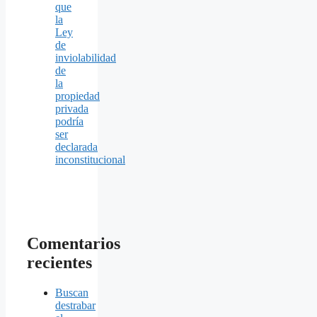
que
la
Ley
de
inviolabilidad
de
la
propiedad
privada
podría
ser
declarada
inconstitucional
Comentarios
recientes
Buscan
destrabar