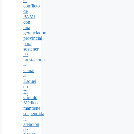
el
conflicto
de
PAMI
con
una
gerenciadora
provincial
para
sostener
las
prestaciones
–
Canal
4
Esquel
en
El
Círculo
Médico
mantiene
suspendida
la
atención
de