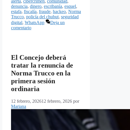
alerta
,
cibercrimen
,
comunidad
,
denuncia
,
dinero
,
escribanía
,
esquel
,
estafa
,
fiscalía
,
fraude
,
hackeo
,
Norma
Trucco
,
policía del chubut
,
seguridad
digital
,
WhatsApp
Deja un
comentario
El Concejo deberá
tratar la renuncia de
Norma Trucco en la
primera sesión
ordinaria
12 febrero, 2026
12 febrero, 2026
por
Mariana