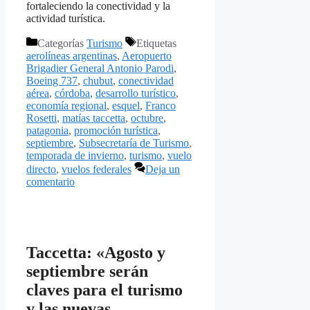
fortaleciendo la conectividad y la
actividad turística.
Categorías
Turismo
Etiquetas
aerolíneas argentinas
,
Aeropuerto
Brigadier General Antonio Parodi
,
Boeing 737
,
chubut
,
conectividad
aérea
,
córdoba
,
desarrollo turístico
,
economía regional
,
esquel
,
Franco
Rosetti
,
matías taccetta
,
octubre
,
patagonia
,
promoción turística
,
septiembre
,
Subsecretaría de Turismo
,
temporada de invierno
,
turismo
,
vuelo
directo
,
vuelos federales
Deja un
comentario
Taccetta: «Agosto y
septiembre serán
claves para el turismo
y las nuevas