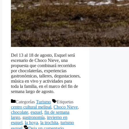
Del 13 al 18 de agosto, Esquel será
escenario de Choco Nieve, una
propuesta que combinará recorridos
por chocolaterías, experiencias
gastronómicas, talleres, degustaciones,
música en vivo y actividades para
toda la familia, en el marco del fin de
semana largo de agosto.
Categorías
Turismo
Etiquetas
centro cultural melipal
,
Choco Nieve
,
chocolate
,
esquel
,
fin de semana
largo
,
gastronomía
,
invierno en
esquel
,
la hoya
,
la trochita
,
turismo
esquel
Deja un comentario