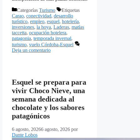
Categorías
Turismo
Etiquetas
Carao
,
conectividad
,
desarrollo
turístico
,
empleo
,
esquel
,
hotelería
,
inversiones
,
la hoya
,
Laderas
,
matías
taccetta
,
ocupación hotelera
,
patagonia
,
temporada invernal
,
turismo
,
vuelo Córdoba-Esquel
Deja un comentario
Esquel se prepara para
vivir Choco Nieve, una
semana dedicada al
chocolate y los sabores
patagónicos
6 agosto, 2026
6 agosto, 2026
por
Dante Lobos