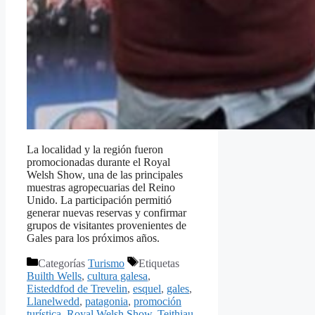
La localidad y la región fueron
promocionadas durante el Royal
Welsh Show, una de las principales
muestras agropecuarias del Reino
Unido. La participación permitió
generar nuevas reservas y confirmar
grupos de visitantes provenientes de
Gales para los próximos años.
Categorías
Turismo
Etiquetas
Builth Wells
,
cultura galesa
,
Eisteddfod de Trevelin
,
esquel
,
gales
,
Llanelwedd
,
patagonia
,
promoción
turística
,
Royal Welsh Show
,
Teithiau