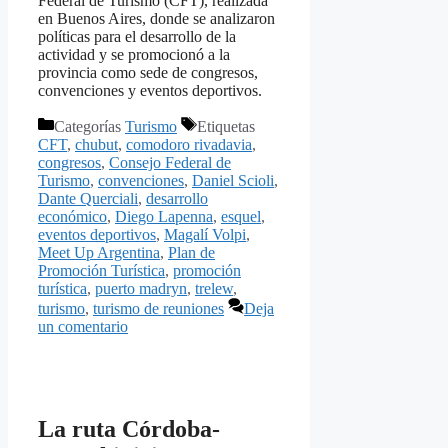
Federal de Turismo (CFT), realizada
en Buenos Aires, donde se analizaron
políticas para el desarrollo de la
actividad y se promocionó a la
provincia como sede de congresos,
convenciones y eventos deportivos.
Categorías
Turismo
Etiquetas
CFT
,
chubut
,
comodoro rivadavia
,
congresos
,
Consejo Federal de
Turismo
,
convenciones
,
Daniel Scioli
,
Dante Querciali
,
desarrollo
económico
,
Diego Lapenna
,
esquel
,
eventos deportivos
,
Magalí Volpi
,
Meet Up Argentina
,
Plan de
Promoción Turística
,
promoción
turística
,
puerto madryn
,
trelew
,
turismo
,
turismo de reuniones
Deja
un comentario
La ruta Córdoba-