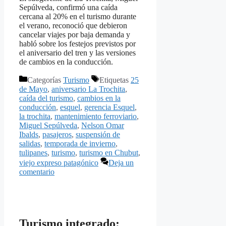
Sepúlveda, confirmó una caída
cercana al 20% en el turismo durante
el verano, reconoció que debieron
cancelar viajes por baja demanda y
habló sobre los festejos previstos por
el aniversario del tren y las versiones
de cambios en la conducción.
Categorías
Turismo
Etiquetas
25
de Mayo
,
aniversario La Trochita
,
caída del turismo
,
cambios en la
conducción
,
esquel
,
gerencia Esquel
,
la trochita
,
mantenimiento ferroviario
,
Miguel Sepúlveda
,
Nelson Omar
Ibalds
,
pasajeros
,
suspensión de
salidas
,
temporada de invierno
,
tulipanes
,
turismo
,
turismo en Chubut
,
viejo expreso patagónico
Deja un
comentario
Turismo integrado: