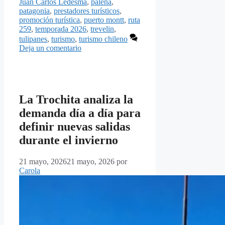
Juan Carlos Ledesma
,
palena
,
patagonia
,
prestadores turísticos
,
promoción turística
,
puerto montt
,
ruta
259
,
temporada 2026
,
trevelin
,
tulipanes
,
turismo
,
turismo chileno
Deja un comentario
La Trochita analiza la
demanda día a día para
definir nuevas salidas
durante el invierno
21 mayo, 2026
21 mayo, 2026
por
Carola