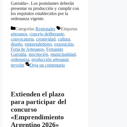
Garralda». Los postulantes deberán
presentar su producción y cumplir con
los requisitos establecidos por la
ordenanza vigente.
Categorías
Regionales
Etiquetas
artesanos
,
concejo deliberante
,
convocatoria
,
creatividad
,
cultura
,
diseño
,
emprendedores
,
exposición
,
Feria de Artesanos
,
Fernando
Garralda
,
inscripción
,
municipalidad
,
ordenanza
,
producción artesanal
,
trevelin
Deja un comentario
Extienden el plazo
para participar del
concurso
«Emprendimiento
Argentino 2026»