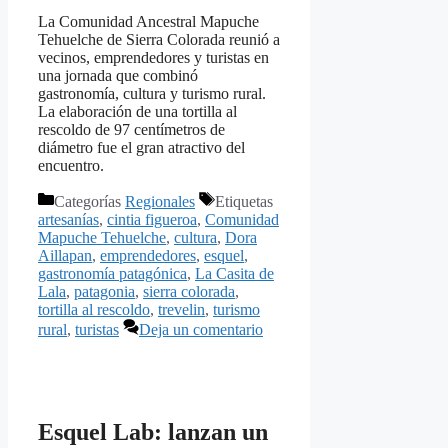
La Comunidad Ancestral Mapuche
Tehuelche de Sierra Colorada reunió a
vecinos, emprendedores y turistas en
una jornada que combinó
gastronomía, cultura y turismo rural.
La elaboración de una tortilla al
rescoldo de 97 centímetros de
diámetro fue el gran atractivo del
encuentro.
Categorías
Regionales
Etiquetas
artesanías
,
cintia figueroa
,
Comunidad
Mapuche Tehuelche
,
cultura
,
Dora
Aillapan
,
emprendedores
,
esquel
,
gastronomía patagónica
,
La Casita de
Lala
,
patagonia
,
sierra colorada
,
tortilla al rescoldo
,
trevelin
,
turismo
rural
,
turistas
Deja un comentario
Esquel Lab: lanzan un