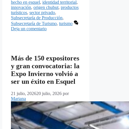
hecho en esquel
,
identidad territorial
,
innovación
,
origen chubut
,
productos
turísticos
,
sector privado
,
Subsecretaría de Producción
,
Subsecretaría de Turismo
,
turismo
Deja un comentario
Más de 150 expositores
y gran convocatoria: la
Expo Invierno volvió a
ser un éxito en Esquel
21 julio, 2026
20 julio, 2026
por
Mariana