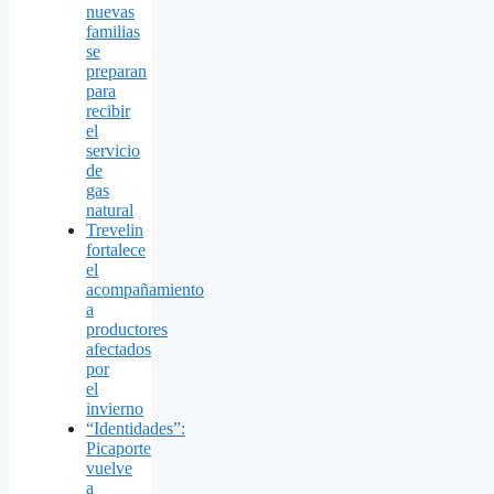
nuevas
familias
se
preparan
para
recibir
el
servicio
de
gas
natural
Trevelin
fortalece
el
acompañamiento
a
productores
afectados
por
el
invierno
“Identidades”:
Picaporte
vuelve
a