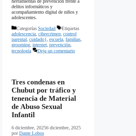
herramientas de prevención frente a
delitos informáticos y
acompañamiento digital de niños y
adolescentes.
Categorías
Sociedad
Etiquetas
adolescencia
,
cibercrimen
,
control
parental
,
cuidado}
,
escuela
,
familias
,
grooming
,
internet
,
prevención
,
tecnología
Deja un comentario
Tres condenas en
Chubut por tráfico y
tenencia de Material
de Abuso Sexual
Infantil
6 diciembre, 2025
6 diciembre, 2025
por
Dante Lobos