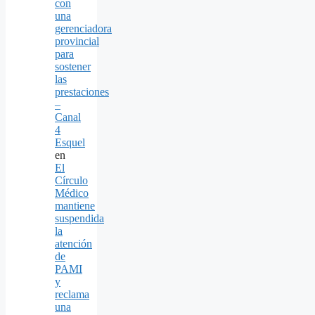
con
una
gerenciadora
provincial
para
sostener
las
prestaciones
–
Canal
4
Esquel
en
El
Círculo
Médico
mantiene
suspendida
la
atención
de
PAMI
y
reclama
una