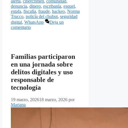
alerta
,
cibercrimen
,
comunidad
,
denuncia
,
dinero
,
escribanía
,
esquel
,
estafa
,
fiscalía
,
fraude
,
hackeo
,
Norma
Trucco
,
policía del chubut
,
seguridad
digital
,
WhatsApp
Deja un
comentario
Familias participaron
en una jornada sobre
delitos digitales y uso
responsable de
tecnología
19 marzo, 2026
18 marzo, 2026
por
Mariana