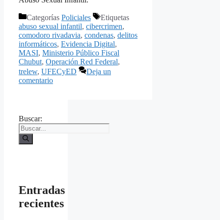
Categorías
Policiales
Etiquetas
abuso sexual infantil
,
cibercrimen
,
comodoro rivadavia
,
condenas
,
delitos
informáticos
,
Evidencia Digital
,
MASI
,
Ministerio Público Fiscal
Chubut
,
Operación Red Federal
,
trelew
,
UFECyED
Deja un
comentario
Buscar:
Entradas
recientes