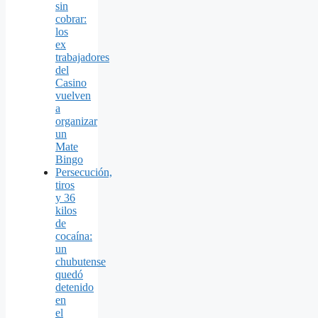
sin
cobrar:
los
ex
trabajadores
del
Casino
vuelven
a
organizar
un
Mate
Bingo
Persecución,
tiros
y 36
kilos
de
cocaína:
un
chubutense
quedó
detenido
en
el