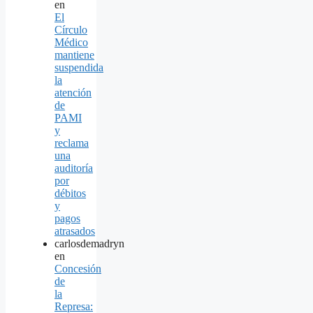
en
El
Círculo
Médico
mantiene
suspendida
la
atención
de
PAMI
y
reclama
una
auditoría
por
débitos
y
pagos
atrasados
carlosdemadryn
en
Concesión
de
la
Represa: