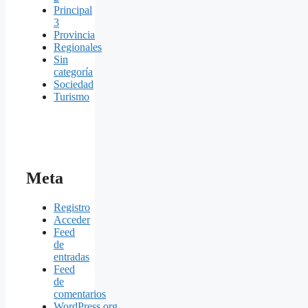
Principal
3
Provincia
Regionales
Sin
categoría
Sociedad
Turismo
Meta
Registro
Acceder
Feed
de
entradas
Feed
de
comentarios
WordPress.org