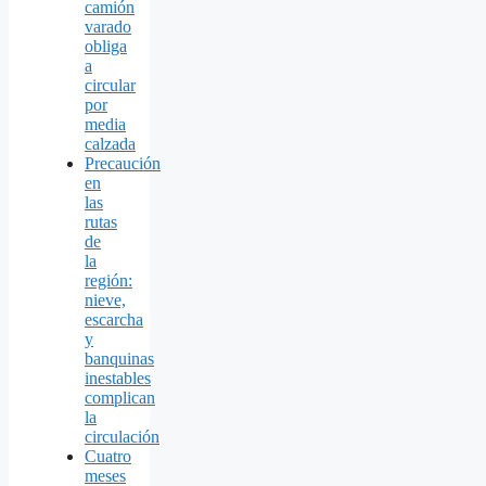
camión
varado
obliga
a
circular
por
media
calzada
Precaución
en
las
rutas
de
la
región:
nieve,
escarcha
y
banquinas
inestables
complican
la
circulación
Cuatro
meses