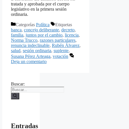
tratada y aprobada por el cuerpo
legislativo en la primera sesión
ordinaria.
Categorías
Política
Etiquetas
banca
,
concejo deliberante
,
decreto
,
familia
,
juntos por el cambio
,
licencia
,
Norma Trucco
,
razones particulares
,
renuncia indeclinable
,
Rubén Álvarez
,
salud
,
sesión ordinaria
,
suplente
,
Susana Pérez Arteaga
,
votación
Deja un comentario
Buscar:
Entradas