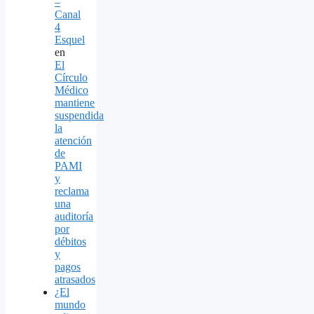
–
Canal
4
Esquel
en
El
Círculo
Médico
mantiene
suspendida
la
atención
de
PAMI
y
reclama
una
auditoría
por
débitos
y
pagos
atrasados
¿El
mundo