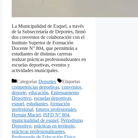
La Municipalidad de Esquel, a través
de la Subsecretaría de Deportes, firmó
dos convenios de colaboración con el
Instituto Superior de Formación
Docente N° 804, que permitirán a
estudiantes de distintas carreras
realizar prácticas profesionalizantes en
escuelas deportivas, eventos y
actividades municipales.
Categorías
Deportes
Etiquetas
competencias deportivas
,
convenios
,
deporte
,
educación
,
Entrenamiento
Deportivo
,
escuelas deportivas
,
esquel
,
estudiantes
,
formación
profesional
,
futuros profesionales
,
Hernán Maciel
,
ISFD N° 804
,
municipalidad de esquel
,
Periodismo
Deportivo
,
prácticas en territorio
,
prácticas profesionalizantes
,
Profesorado de Educación Física
,