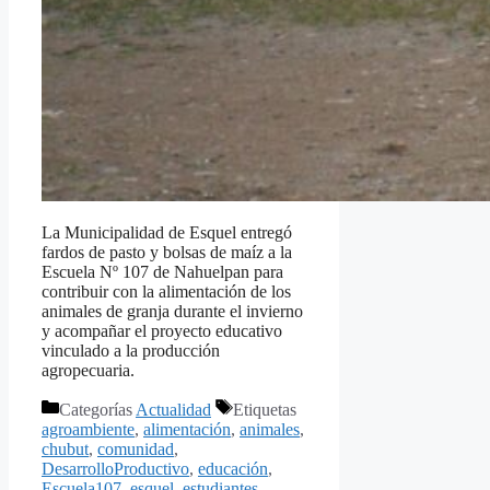
La Municipalidad de Esquel entregó
fardos de pasto y bolsas de maíz a la
Escuela Nº 107 de Nahuelpan para
contribuir con la alimentación de los
animales de granja durante el invierno
y acompañar el proyecto educativo
vinculado a la producción
agropecuaria.
Categorías
Actualidad
Etiquetas
agroambiente
,
alimentación
,
animales
,
chubut
,
comunidad
,
DesarrolloProductivo
,
educación
,
Escuela107
,
esquel
,
estudiantes
,