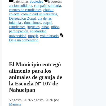
Categorías
Sociedad
Etiquetas
acción solidaria
,
campaña solidaria
,
centros de estudiantes
,
chubut
,
colecta
,
comunidad universitaria
,
Delegación Zonal
,
día de las
infancias
,
donaciones
,
esquel
,
estudiantes
,
juguetes
,
niñas
,
niños
,
participación
,
solidaridad
,
universidad
,
unpsjb
,
voluntariado
Deja un comentario
El Municipio entregó
alimento para los
animales de granja de
la Escuela Nº 107 de
Nahuelpan
5 agosto, 2026
5 agosto, 2026
por
Mariana