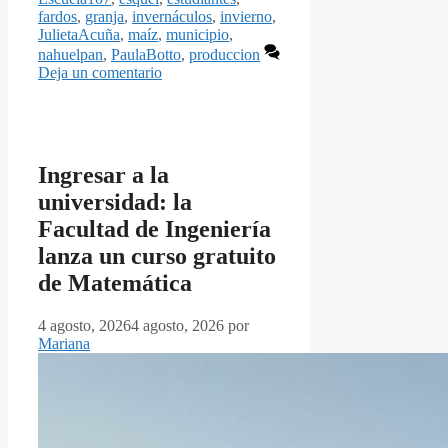
fardos
,
granja
,
invernáculos
,
invierno
,
JulietaAcuña
,
maíz
,
municipio
,
nahuelpan
,
PaulaBotto
,
produccion
Deja un comentario
Ingresar a la
universidad: la
Facultad de Ingeniería
lanza un curso gratuito
de Matemática
4 agosto, 2026
4 agosto, 2026
por
Mariana