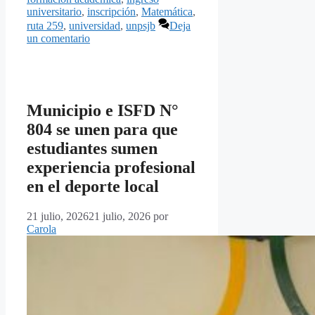
universitario
,
inscripción
,
Matemática
,
ruta 259
,
universidad
,
unpsjb
Deja
un comentario
Municipio e ISFD N°
804 se unen para que
estudiantes sumen
experiencia profesional
en el deporte local
21 julio, 2026
21 julio, 2026
por
Carola