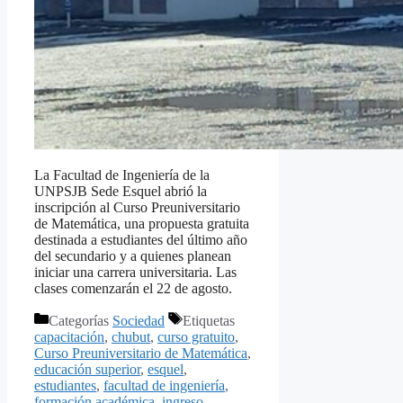
La Facultad de Ingeniería de la
UNPSJB Sede Esquel abrió la
inscripción al Curso Preuniversitario
de Matemática, una propuesta gratuita
destinada a estudiantes del último año
del secundario y a quienes planean
iniciar una carrera universitaria. Las
clases comenzarán el 22 de agosto.
Categorías
Sociedad
Etiquetas
capacitación
,
chubut
,
curso gratuito
,
Curso Preuniversitario de Matemática
,
educación superior
,
esquel
,
estudiantes
,
facultad de ingeniería
,
formación académica
,
ingreso