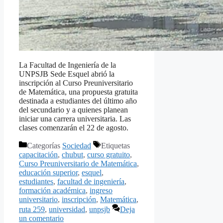
La Facultad de Ingeniería de la
UNPSJB Sede Esquel abrió la
inscripción al Curso Preuniversitario
de Matemática, una propuesta gratuita
destinada a estudiantes del último año
del secundario y a quienes planean
iniciar una carrera universitaria. Las
clases comenzarán el 22 de agosto.
Categorías
Sociedad
Etiquetas
capacitación
,
chubut
,
curso gratuito
,
Curso Preuniversitario de Matemática
,
educación superior
,
esquel
,
estudiantes
,
facultad de ingeniería
,
formación académica
,
ingreso
universitario
,
inscripción
,
Matemática
,
ruta 259
,
universidad
,
unpsjb
Deja
un comentario