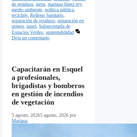
de residuos
,
girsu
,
mariana lópez rey
,
medio ambiente
,
política pública
,
reciclaje
,
Relleno Sanitario
,
separación de residuos
,
separación en
origen
,
squel
,
Subsecretaría de
Espacios Verdes
,
sustentabilidad
Deja un comentario
Capacitarán en Esquel
a profesionales,
brigadistas y bomberos
en gestión de incendios
de vegetación
5 agosto, 2026
5 agosto, 2026
por
Mariana