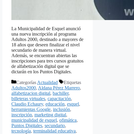
La Municipalidad de Esquel anunció
una nueva inscripción al programa
Adultos 2000, destinado a mayores de
18 años que deseen finalizar el nivel
secundario de manera virtual.
Además, se encuentran abiertas las
inscripciones para tres cursos gratuitos
de alfabetización digital que se
dictarán en los Puntos Digitales.
Categorías
Actualidad
Etiquetas
Adultos2000
,
Aldana Pérez Marrero
,
alfabetizacion digital
,
bachiller
,
billeteras virtuales
,
capacitación
,
Claudio Echaury
,
educación
,
esquel
,
herramientas Google
,
inclusión
,
inscripción
,
marketing digital
,
municipalidad de esquel
,
ofimática
,
Puntos Digitales
,
secundario
,
tecnología
,
terminalidad educativa
,