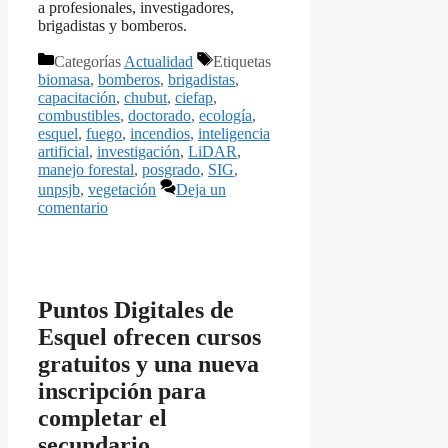
a profesionales, investigadores,
brigadistas y bomberos.
Categorías
Actualidad
Etiquetas
biomasa
,
bomberos
,
brigadistas
,
capacitación
,
chubut
,
ciefap
,
combustibles
,
doctorado
,
ecología
,
esquel
,
fuego
,
incendios
,
inteligencia
artificial
,
investigación
,
LiDAR
,
manejo forestal
,
posgrado
,
SIG
,
unpsjb
,
vegetación
Deja un
comentario
Puntos Digitales de
Esquel ofrecen cursos
gratuitos y una nueva
inscripción para
completar el
secundario