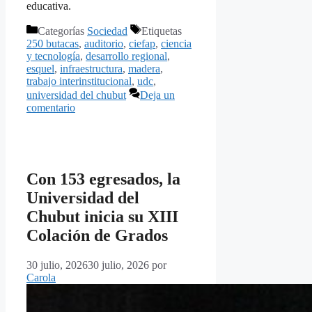
educativa.
Categorías
Sociedad
Etiquetas
250 butacas
,
auditorio
,
ciefap
,
ciencia
y tecnología
,
desarrollo regional
,
esquel
,
infraestructura
,
madera
,
trabajo interinstitucional
,
udc
,
universidad del chubut
Deja un
comentario
Con 153 egresados, la
Universidad del
Chubut inicia su XIII
Colación de Grados
30 julio, 2026
30 julio, 2026
por
Carola