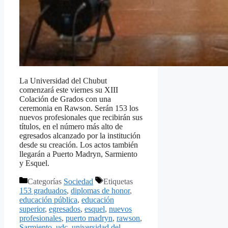
La Universidad del Chubut
comenzará este viernes su XIII
Colación de Grados con una
ceremonia en Rawson. Serán 153 los
nuevos profesionales que recibirán sus
títulos, en el número más alto de
egresados alcanzado por la institución
desde su creación. Los actos también
llegarán a Puerto Madryn, Sarmiento
y Esquel.
Categorías
Sociedad
Etiquetas
153 graduados
,
diplomas de honor
,
educación pública
,
educación
superior
,
egresados
,
esquel
,
nuevos
profesionales
,
puerto madryn
,
rawson
,
Sarmiento
,
udc
,
universidad del