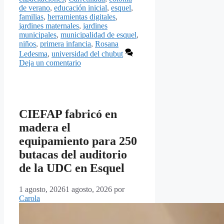
de verano
,
educación inicial
,
esquel
,
familias
,
herramientas digitales
,
jardines maternales
,
jardines
municipales
,
municipalidad de esquel
,
niños
,
primera infancia
,
Rosana
Ledesma
,
universidad del chubut
Deja un comentario
CIEFAP fabricó en
madera el
equipamiento para 250
butacas del auditorio
de la UDC en Esquel
1 agosto, 2026
1 agosto, 2026
por
Carola