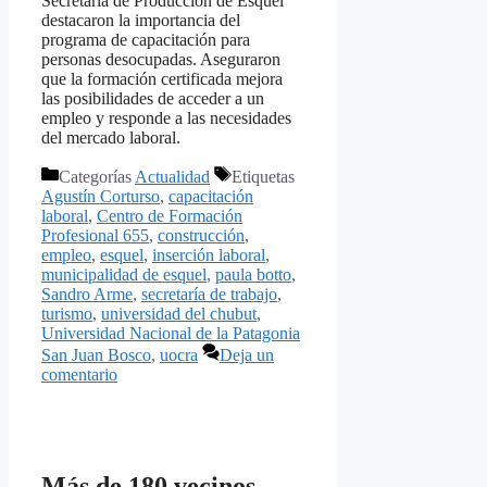
Secretaría de Producción de Esquel
destacaron la importancia del
programa de capacitación para
personas desocupadas. Aseguraron
que la formación certificada mejora
las posibilidades de acceder a un
empleo y responde a las necesidades
del mercado laboral.
Categorías
Actualidad
Etiquetas
Agustín Corturso
,
capacitación
laboral
,
Centro de Formación
Profesional 655
,
construcción
,
empleo
,
esquel
,
inserción laboral
,
municipalidad de esquel
,
paula botto
,
Sandro Arme
,
secretaría de trabajo
,
turismo
,
universidad del chubut
,
Universidad Nacional de la Patagonia
San Juan Bosco
,
uocra
Deja un
comentario
Más de 180 vecinos