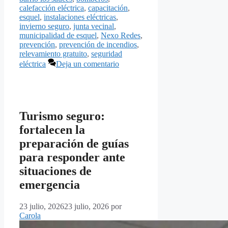
calefacción eléctrica
,
capacitación
,
esquel
,
instalaciones eléctricas
,
invierno seguro
,
junta vecinal
,
municipalidad de esquel
,
Nexo Redes
,
prevención
,
prevención de incendios
,
relevamiento gratuito
,
seguridad
eléctrica
Deja un comentario
Turismo seguro:
fortalecen la
preparación de guías
para responder ante
situaciones de
emergencia
23 julio, 2026
23 julio, 2026
por
Carola