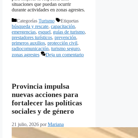
situaciones que puedan ocurrir
durante actividades en zonas agrestes.
Categorías
Turismo
Etiquetas
búsqueda y rescate
,
capacitación
,
emergencias
,
esquel
,
guías de turismo
,
prestadores turísticos
,
prevención
,
primeros auxilios
,
protección civil
,
radiocomunicación
,
turismo seguro
,
zonas agrestes
Deja un comentario
Provincia impulsa
nuevas acciones para
fortalecer las políticas
sociales y de género
21 julio, 2026
por
Mariana