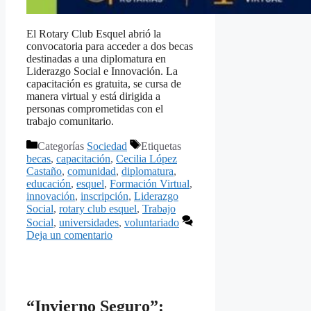
El Rotary Club Esquel abrió la
convocatoria para acceder a dos becas
destinadas a una diplomatura en
Liderazgo Social e Innovación. La
capacitación es gratuita, se cursa de
manera virtual y está dirigida a
personas comprometidas con el
trabajo comunitario.
Categorías
Sociedad
Etiquetas
becas
,
capacitación
,
Cecilia López
Castaño
,
comunidad
,
diplomatura
,
educación
,
esquel
,
Formación Virtual
,
innovación
,
inscripción
,
Liderazgo
Social
,
rotary club esquel
,
Trabajo
Social
,
universidades
,
voluntariado
Deja un comentario
“Invierno Seguro”: