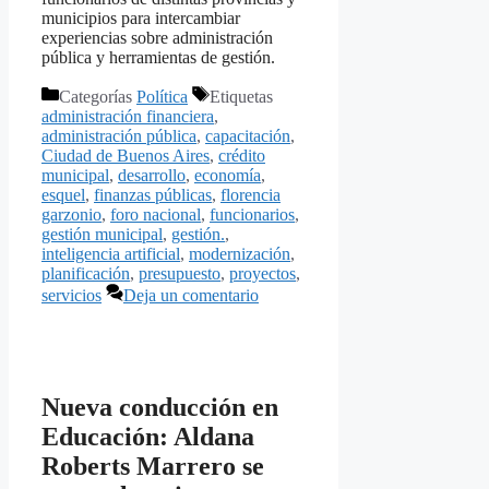
municipios para intercambiar
experiencias sobre administración
pública y herramientas de gestión.
Categorías
Política
Etiquetas
administración financiera
,
administración pública
,
capacitación
,
Ciudad de Buenos Aires
,
crédito
municipal
,
desarrollo
,
economía
,
esquel
,
finanzas públicas
,
florencia
garzonio
,
foro nacional
,
funcionarios
,
gestión municipal
,
gestión.
,
inteligencia artificial
,
modernización
,
planificación
,
presupuesto
,
proyectos
,
servicios
Deja un comentario
Nueva conducción en
Educación: Aldana
Roberts Marrero se