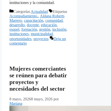
instituciones y la comunidad.
Categorías
Actualidad
Etiquetas
Acompañamiento.
,
Aldana Roberts
Marrero
,
capacitación
,
comunidad
,
desarrollo
,
docente
,
educación
,
esquel
,
formación
,
gestión
,
inclusión
,
instituciones
,
municipalidad
,
oportunidades
,
proyectos
Deja un
comentario
Mujeres comerciantes
se reúnen para debatir
proyectos y
necesidades del sector
8 mayo, 2026
8 mayo, 2026
por
Mariana