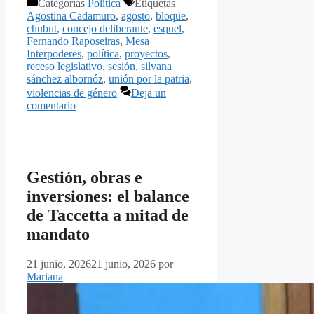
Categorías
Política
Etiquetas
Agostina Cadamuro
,
agosto
,
bloque
,
chubut
,
concejo deliberante
,
esquel
,
Fernando Raposeiras
,
Mesa
Interpoderes
,
política
,
proyectos
,
receso legislativo
,
sesión
,
silvana
sánchez albornóz
,
unión por la patria
,
violencias de género
Deja un
comentario
Gestión, obras e
inversiones: el balance
de Taccetta a mitad de
mandato
21 junio, 2026
21 junio, 2026
por
Mariana