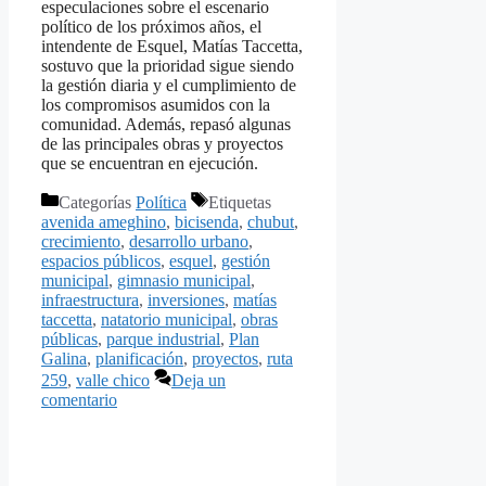
especulaciones sobre el escenario
político de los próximos años, el
intendente de Esquel, Matías Taccetta,
sostuvo que la prioridad sigue siendo
la gestión diaria y el cumplimiento de
los compromisos asumidos con la
comunidad. Además, repasó algunas
de las principales obras y proyectos
que se encuentran en ejecución.
Categorías
Política
Etiquetas
avenida ameghino
,
bicisenda
,
chubut
,
crecimiento
,
desarrollo urbano
,
espacios públicos
,
esquel
,
gestión
municipal
,
gimnasio municipal
,
infraestructura
,
inversiones
,
matías
taccetta
,
natatorio municipal
,
obras
públicas
,
parque industrial
,
Plan
Galina
,
planificación
,
proyectos
,
ruta
259
,
valle chico
Deja un
comentario