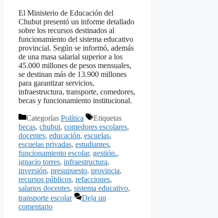
El Ministerio de Educación del
Chubut presentó un informe detallado
sobre los recursos destinados al
funcionamiento del sistema educativo
provincial. Según se informó, además
de una masa salarial superior a los
45.000 millones de pesos mensuales,
se destinan más de 13.900 millones
para garantizar servicios,
infraestructura, transporte, comedores,
becas y funcionamiento institucional.
Categorías
Política
Etiquetas
becas
,
chubut
,
comedores escolares
,
docentes
,
educación
,
escuelas
,
escuelas privadas
,
estudiantes
,
funcionamiento escolar
,
gestión.
,
ignacio torres
,
infraestructura
,
inversión
,
presupuesto
,
provincia
,
recursos públicos
,
refacciones
,
salarios docentes
,
sistema educativo
,
transporte escolar
Deja un
comentario