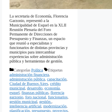
La secretaria de Economía, Florencia
Garzonio, representó a la
Municipalidad de Esquel en la XLII
Reunión Plenaria del Foro
Permanente de Direcciones de
Presupuesto y Finanzas, un espacio
que reunió a especialistas y
funcionarios de distintas provincias y
municipios para intercambiar
experiencias sobre administración
pública y herramientas de gestión.
Categorías
Política
Etiquetas
administración financiera
,
administración pública
,
capacitación
,
Ciudad de Buenos Aires
,
crédito
municipal
,
desarrollo
,
economía
,
esquel
,
finanzas públicas
,
florencia
garzonio
,
foro nacional
,
funcionarios
,
gestión municipal
,
gestión.
,
inteligencia artificial
,
modernización
,
planificación
,
presupuesto
,
proyectos
,