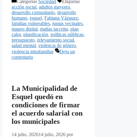
Categorías
Sociedad
Etiquetas
acción social
,
adultos mayores
,
desarrollo comunitario
,
desarrollo
humano
,
esquel
,
Fabiana Vázquez
,
familias vulnerables
,
juntas vecinales
,
mapeo digital
,
matías taccetta
,
plan
calor
,
planificación
,
políticas públicas
,
presupuesto
,
relevamiento social
,
salud mental
,
violencia de género
,
violencia intrafamiliar
Deja un
comentario
La Municipalidad de
Esquel quedó en
condiciones de firmar
el acuerdo salarial con
los municipales
14 julio, 2026
14 julio, 2026
por