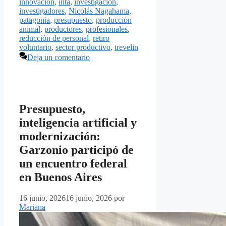
innovación
,
inta
,
investigación
,
investigadores
,
Nicolás Nagahama
,
patagonia
,
presupuesto
,
producción
animal
,
productores
,
profesionales
,
reducción de personal
,
retiro
voluntario
,
sector productivo
,
trevelin
Deja un comentario
Presupuesto,
inteligencia artificial y
modernización:
Garzonio participó de
un encuentro federal
en Buenos Aires
16 junio, 2026
16 junio, 2026
por
Mariana