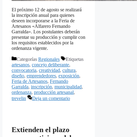
El próximo 12 de agosto se realizará
la inscripción anual para quienes
deseen incorporarse a la Feria de
Artesanos «Alfarero Fernando
Garralda». Los postulantes deberán
presentar su producción y cumplir con
los requisitos establecidos por la
ordenanza vigente.
Categorías
Regionales
Etiquetas
artesanos
,
concejo deliberante
,
convocatoria
,
creatividad
,
cultura
,
diseño
,
emprendedores
,
exposición
,
Feria de Artesanos
,
Fernando
Garralda
,
inscripción
,
municipalidad
,
ordenanza
,
producción artesanal
,
trevelin
Deja un comentario
Extienden el plazo