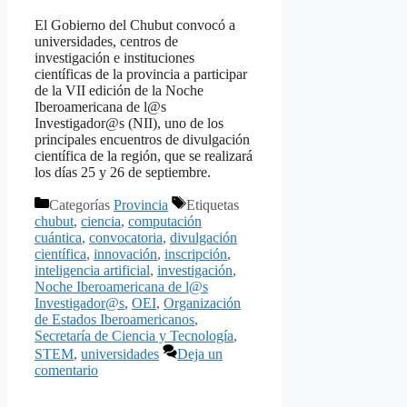
El Gobierno del Chubut convocó a
universidades, centros de
investigación e instituciones
científicas de la provincia a participar
de la VII edición de la Noche
Iberoamericana de l@s
Investigador@s (NII), uno de los
principales encuentros de divulgación
científica de la región, que se realizará
los días 25 y 26 de septiembre.
Categorías
Provincia
Etiquetas
chubut
,
ciencia
,
computación
cuántica
,
convocatoria
,
divulgación
científica
,
innovación
,
inscripción
,
inteligencia artificial
,
investigación
,
Noche Iberoamericana de l@s
Investigador@s
,
OEI
,
Organización
de Estados Iberoamericanos
,
Secretaría de Ciencia y Tecnología
,
STEM
,
universidades
Deja un
comentario