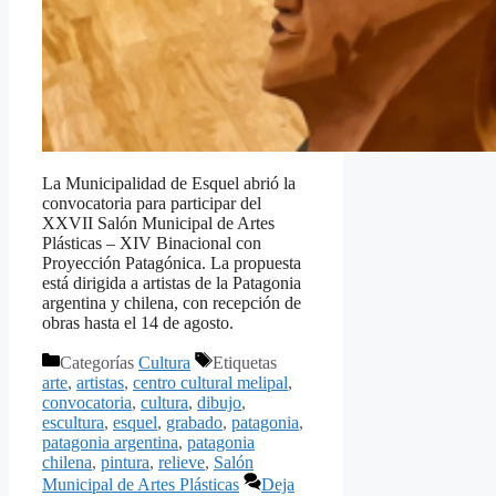
La Municipalidad de Esquel abrió la
convocatoria para participar del
XXVII Salón Municipal de Artes
Plásticas – XIV Binacional con
Proyección Patagónica. La propuesta
está dirigida a artistas de la Patagonia
argentina y chilena, con recepción de
obras hasta el 14 de agosto.
Categorías
Cultura
Etiquetas
arte
,
artistas
,
centro cultural melipal
,
convocatoria
,
cultura
,
dibujo
,
escultura
,
esquel
,
grabado
,
patagonia
,
patagonia argentina
,
patagonia
chilena
,
pintura
,
relieve
,
Salón
Municipal de Artes Plásticas
Deja