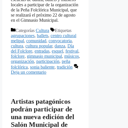
locales a participar de la organización
de la Peña Folclórica Municipal, que
se realizará el próximo 22 de agosto
en el Gimnasio Municipal.
Categorías
Cultura
Etiquetas
agrupaciones
,
ballets
,
centro cultural
melipal
,
comunidad
,
convocatoria
,
cultura
,
cultura popular
,
danza
,
Día
del Folclore
,
entradas
,
esquel
,
festival
,
folclore
,
gimnasio municipal
,
músicos
,
organización
,
participación
,
peña
folclórica
,
sonia baliente
,
tradición
Deja un comentario
Artistas patagónicos
podrán participar de
una nueva edición del
Salón Municipal de