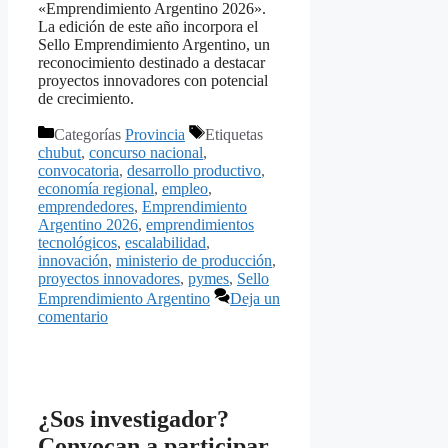
«Emprendimiento Argentino 2026».
La edición de este año incorpora el
Sello Emprendimiento Argentino, un
reconocimiento destinado a destacar
proyectos innovadores con potencial
de crecimiento.
Categorías
Provincia
Etiquetas
chubut
,
concurso nacional
,
convocatoria
,
desarrollo productivo
,
economía regional
,
empleo
,
emprendedores
,
Emprendimiento
Argentino 2026
,
emprendimientos
tecnológicos
,
escalabilidad
,
innovación
,
ministerio de producción
,
proyectos innovadores
,
pymes
,
Sello
Emprendimiento Argentino
Deja un
comentario
¿Sos investigador?
Convocan a participar