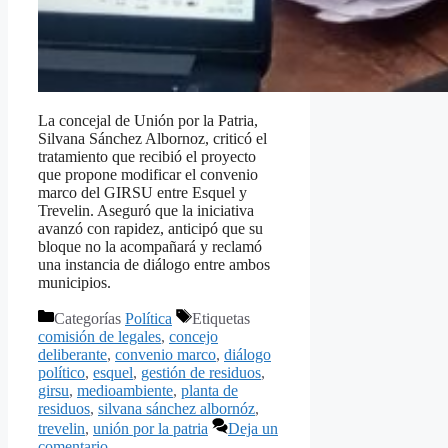
La concejal de Unión por la Patria,
Silvana Sánchez Albornoz, criticó el
tratamiento que recibió el proyecto
que propone modificar el convenio
marco del GIRSU entre Esquel y
Trevelin. Aseguró que la iniciativa
avanzó con rapidez, anticipó que su
bloque no la acompañará y reclamó
una instancia de diálogo entre ambos
municipios.
Categorías
Política
Etiquetas
comisión de legales
,
concejo
deliberante
,
convenio marco
,
diálogo
político
,
esquel
,
gestión de residuos
,
girsu
,
medioambiente
,
planta de
residuos
,
silvana sánchez albornóz
,
trevelin
,
unión por la patria
Deja un
comentario