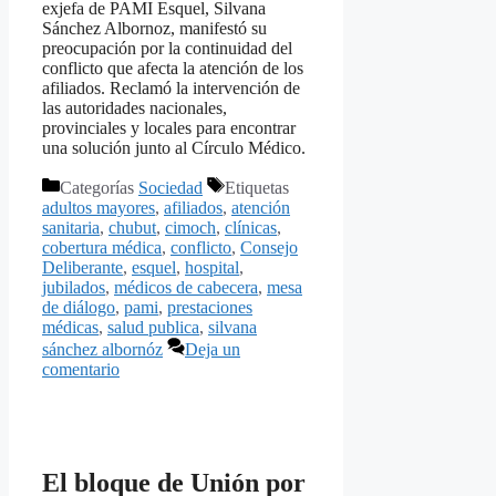
exjefa de PAMI Esquel, Silvana
Sánchez Albornoz, manifestó su
preocupación por la continuidad del
conflicto que afecta la atención de los
afiliados. Reclamó la intervención de
las autoridades nacionales,
provinciales y locales para encontrar
una solución junto al Círculo Médico.
Categorías
Sociedad
Etiquetas
adultos mayores
,
afiliados
,
atención
sanitaria
,
chubut
,
cimoch
,
clínicas
,
cobertura médica
,
conflicto
,
Consejo
Deliberante
,
esquel
,
hospital
,
jubilados
,
médicos de cabecera
,
mesa
de diálogo
,
pami
,
prestaciones
médicas
,
salud publica
,
silvana
sánchez albornóz
Deja un
comentario
El bloque de Unión por