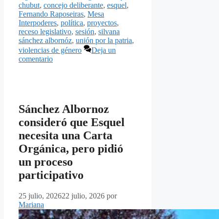
chubut
,
concejo deliberante
,
esquel
,
Fernando Raposeiras
,
Mesa
Interpoderes
,
política
,
proyectos
,
receso legislativo
,
sesión
,
silvana
sánchez albornóz
,
unión por la patria
,
violencias de género
Deja un
comentario
Sánchez Albornoz
consideró que Esquel
necesita una Carta
Orgánica, pero pidió
un proceso
participativo
25 julio, 2026
22 julio, 2026
por
Mariana