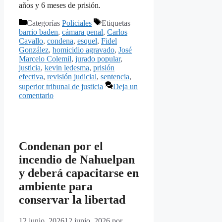
años y 6 meses de prisión.
Categorías
Policiales
Etiquetas
barrio baden
,
cámara penal
,
Carlos
Cavallo
,
condena
,
esquel
,
Fidel
González
,
homicidio agravado
,
José
Marcelo Colemil
,
jurado popular
,
justicia
,
kevin ledesma
,
prisión
efectiva
,
revisión judicial
,
sentencia
,
superior tribunal de justicia
Deja un
comentario
Condenan por el
incendio de Nahuelpan
y deberá capacitarse en
ambiente para
conservar la libertad
12 junio, 2026
12 junio, 2026
por