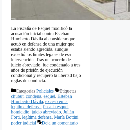
La Fiscalía de Esquel modificó la
acusación inicial contra Esteban
Humberto Dávila al considerar que
actuó en defensa de una mujer que
estaba siendo agredida, aunque
excedió los límites legales de esa
intervención. Tras un acuerdo de
juicio abreviado, fue condenado a tres
años de prisión de ejecución
condicional y recuperó la libertad bajo
reglas de conducta.
Categorías
Policiales
Etiquetas
chubut
,
condena
,
esquel
,
Esteban
Humberto Dávila
,
exceso en la
legítima defensa
,
fiscalia esquel
,
homicidio
,
juicio abreviado
,
Julián
Forti
,
legítima defensa
,
María Bottini
,
poder judicial
Deja un comentario