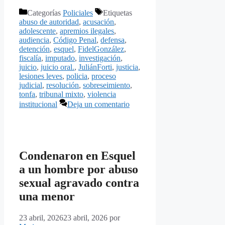
Categorías
Policiales
Etiquetas
abuso de autoridad
,
acusación
,
adolescente
,
apremios ilegales
,
audiencia
,
Código Penal
,
defensa
,
detención
,
esquel
,
FidelGonzález
,
fiscalía
,
imputado
,
investigación
,
juicio
,
juicio oral.
,
JuliánForti
,
justicia
,
lesiones leves
,
policia
,
proceso
judicial
,
resolución
,
sobreseimiento
,
tonfa
,
tribunal mixto
,
violencia
institucional
Deja un comentario
Condenaron en Esquel
a un hombre por abuso
sexual agravado contra
una menor
23 abril, 2026
23 abril, 2026
por