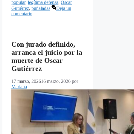
popular
,
legítima defensa
,
Oscar
Gutiérrez
,
puñaladas
Deja un
comentario
Con jurado definido,
arranca el juicio por la
muerte de Oscar
Gutiérrez
17 marzo, 2026
16 marzo, 2026
por
Mariana