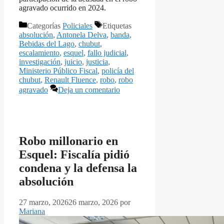
agravado ocurrido en 2024.
Categorías
Policiales
Etiquetas
absolución
,
Antonela Delva
,
banda
,
Bebidas del Lago
,
chubut
,
escalamiento
,
esquel
,
fallo judicial
,
investigación
,
juicio
,
justicia
,
Ministerio Público Fiscal
,
policía del
chubut
,
Renault Fluence
,
robo
,
robo
agravado
Deja un comentario
Robo millonario en
Esquel: Fiscalía pidió
condena y la defensa la
absolución
27 marzo, 2026
26 marzo, 2026
por
Mariana