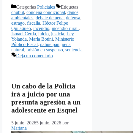
Categorías
Policiales
Etiquetas
chubut
,
condena condicional
,
daños
ambientales
,
debate de pena
,
defensa
,
estrago
,
fiscalía
,
Héctor Felipe
Quilaqueo
,
incendio
,
incendio rural.
,
Ismael Cerda
,
juicio
,
justicia
,
Ley
Yolanda
,
María Botini
,
Ministerio
Público Fiscal
,
nahuelpan
,
pena
natural
,
prisión en suspenso
,
sentencia
Deja un comentario
Un cabo de la Policía
irá a juicio por una
presunta agresión a un
adolescente en Esquel
5 junio, 2026
5 junio, 2026
por
Mariana