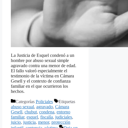
La Justicia de Esquel condenó a un
hombre por abuso sexual simple
agravado contra una menor de edad.
El fallo valoró especialmente el
testimonio de la víctima en Cámara
Gesell y el contexto de confianza
familiar en el que ocurrieron los
hechos.
Categorías
Policiales
Etiquetas
abuso sexual
,
agravado
,
Cámara
Gesell
,
chubut
,
condena
,
entorno
familiar
,
esquel
,
fiscalía
,
judiciales
,
juicio
,
justicia
,
menor
,
protección
infantil
,
sentencia
,
víctima
Deja un