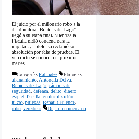
El juicio por el millonario robo a la
distribuidora “Bebidas del Lago”
llegó a su etapa final. Mientras la
Fiscalía pidió condena para la
imputada, la defensa reclamó su
absolución por falta de pruebas. El
veredicto se conocerá el próximo
martes.
Categorías
Policiales
Etiquetas
allanamiento
,
Antonella Delva
,
Bebidas del Lago
,
cámaras de
seguridad
,
defensa
,
delito
,
dinero
,
esquel
,
fiscalía
,
geolocalización
,
juicio
,
pruebas
,
Renault Fluence
,
robo
,
veredicto
Deja un comentario