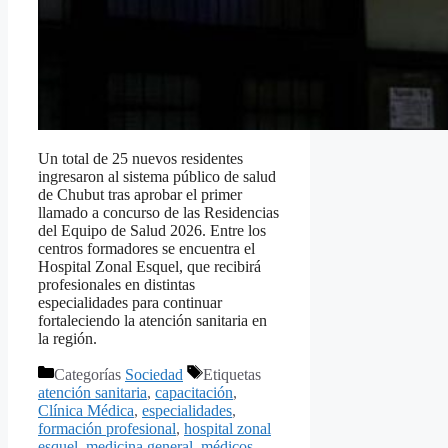
Un total de 25 nuevos residentes
ingresaron al sistema público de salud
de Chubut tras aprobar el primer
llamado a concurso de las Residencias
del Equipo de Salud 2026. Entre los
centros formadores se encuentra el
Hospital Zonal Esquel, que recibirá
profesionales en distintas
especialidades para continuar
fortaleciendo la atención sanitaria en
la región.
Categorías
Sociedad
Etiquetas
atención sanitaria
,
capacitación
,
Clínica Médica
,
especialidades
,
formación profesional
,
hospital zonal
esquel
,
medicina general
,
médicos
,