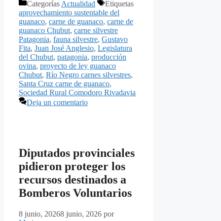
Categorías
Actualidad
Etiquetas
aprovechamiento sustentable del
guanaco
,
carne de guanaco
,
carne de
guanaco Chubut
,
carne silvestre
Patagonia
,
fauna silvestre
,
Gustavo
Fita
,
Juan José Anglesio
,
Legislatura
del Chubut
,
patagonia
,
producción
ovina
,
proyecto de ley guanaco
Chubut
,
Río Negro carnes silvestres
,
Santa Cruz carne de guanaco
,
Sociedad Rural Comodoro Rivadavia
Deja un comentario
Diputados provinciales
pidieron proteger los
recursos destinados a
Bomberos Voluntarios
8 junio, 2026
8 junio, 2026
por