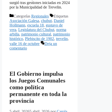
surgió tras gestiones iniciadas en 2024
por la Municipalidad de Trevelin.
Categorías
Regionales
Etiquetas
Asociación Galesa
,
chubut
,
Daniel
Hollmann
,
escuela 18
,
gustavo de
vera
,
Legislatura del Chubut
,
norma
arbilla
,
patrimonio cultural
,
patrimonio
histórico
,
Plebiscito de 1902
,
trevelin
,
valle 16 de octubre
Deja un
comentario
El Gobierno impulsa
los Juegos Comunales
como política
permanente en toda la
provincia
5 abril, 2026
5 abril, 2026
por
Carola