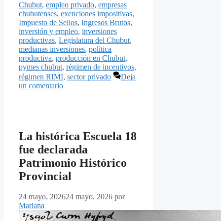
Chubut
,
empleo privado
,
empresas
chubutenses
,
exenciones impositivas
,
Impuesto de Sellos
,
Ingresos Brutos
,
inversión y empleo
,
inversiones
productivas
,
Legislatura del Chubut
,
medianas inversiones
,
política
productiva
,
producción en Chubut
,
pymes chubut
,
régimen de incentivos
,
régimen RIMI
,
sector privado
Deja
un comentario
La histórica Escuela 18
fue declarada
Patrimonio Histórico
Provincial
24 mayo, 2026
24 mayo, 2026
por
Mariana