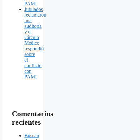
PAMI
Jubilados
reclamaron
una
auditoría
y el
Círculo
Médico
respondió
sobre
el
conflicto
con
PAMI
Comentarios
recientes
Buscan