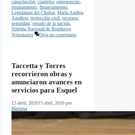
capacitación
,
cuarteles
,
emergencias
,
equipamiento
,
financiamiento
,
Legislatura del Chubut
,
María Andrea
Aguilera
,
protección civil
,
recursos
,
seguridad
,
senado de la nación
,
Sistema Nacional de Bomberos
Voluntarios
Deja un comentario
Taccetta y Torres
recorrieron obras y
anunciaron avances en
servicios para Esquel
15 abril, 2026
15 abril, 2026
por
Mariana