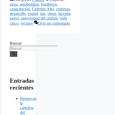
agua
,
autobombas
,
bomberos
,
capacitación
,
Ceferino Alto
,
cisternas
,
desarrollo
,
esquel
,
gas
,
obras
,
taccetta
,
torres
,
universidad del chubut
,
valle
chico
,
vecinos
Deja un comentario
Buscar:
Entradas
recientes
Renuevan
la
cartelera
del