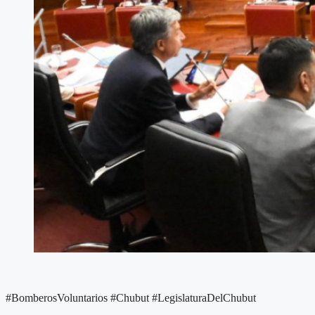
#BomberosVoluntarios #Chubut #LegislaturaDelChubut