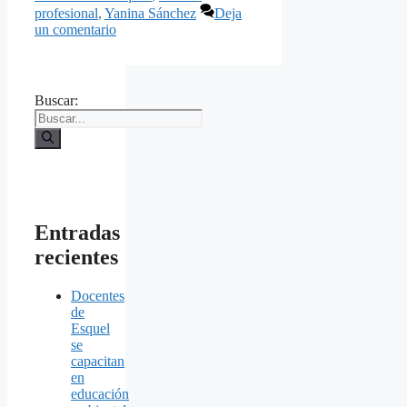
profesional
,
Yanina Sánchez
Deja
un comentario
Buscar:
Entradas
recientes
Docentes
de
Esquel
se
capacitan
en
educación