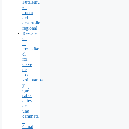
Futaleufú
en
motor
del
desarrollo
regional
Rescate
en
la
montaña:
el
rol
clave
de
los
voluntarios
y
qué
saber
antes
de
una
caminata
–
Canal