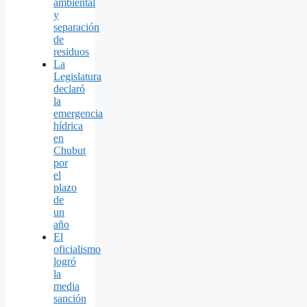
ambiental
y
separación
de
residuos
La
Legislatura
declaró
la
emergencia
hídrica
en
Chubut
por
el
plazo
de
un
año
El
oficialismo
logró
la
media
sanción