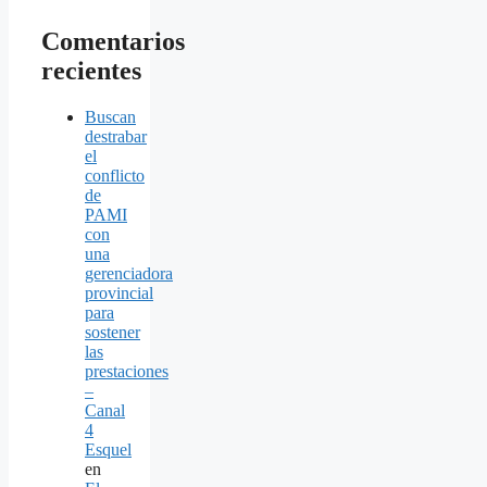
Comentarios
recientes
Buscan
destrabar
el
conflicto
de
PAMI
con
una
gerenciadora
provincial
para
sostener
las
prestaciones
–
Canal
4
Esquel
en