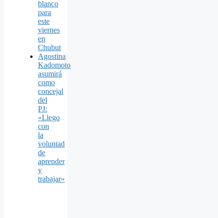
blanco
para
este
viernes
en
Chubut
Agostina
Kadomoto
asumirá
como
concejal
del
PJ:
«Llego
con
la
voluntad
de
aprender
y
trabajar»