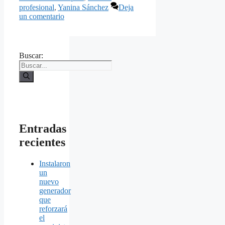
profesional
,
Yanina Sánchez
Deja
un comentario
Buscar:
Entradas
recientes
Instalaron
un
nuevo
generador
que
reforzará
el