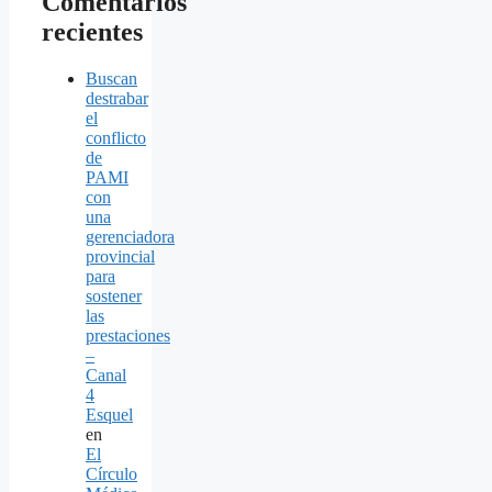
Comentarios
recientes
Buscan
destrabar
el
conflicto
de
PAMI
con
una
gerenciadora
provincial
para
sostener
las
prestaciones
–
Canal
4
Esquel
en
El
Círculo