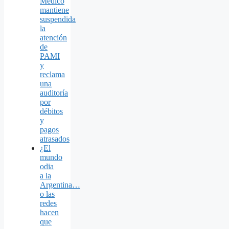
Médico
mantiene
suspendida
la
atención
de
PAMI
y
reclama
una
auditoría
por
débitos
y
pagos
atrasados
¿El
mundo
odia
a la
Argentina…
o las
redes
hacen
que