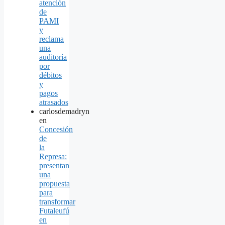
atención
de
PAMI
y
reclama
una
auditoría
por
débitos
y
pagos
atrasados
carlosdemadryn
en
Concesión
de
la
Represa:
presentan
una
propuesta
para
transformar
Futaleufú
en