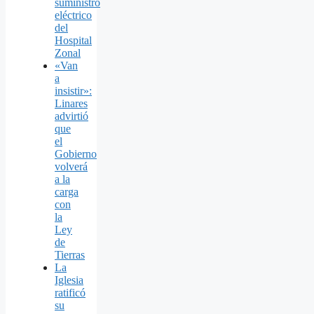
suministro
eléctrico
del
Hospital
Zonal
«Van
a
insistir»:
Linares
advirtió
que
el
Gobierno
volverá
a la
carga
con
la
Ley
de
Tierras
La
Iglesia
ratificó
su