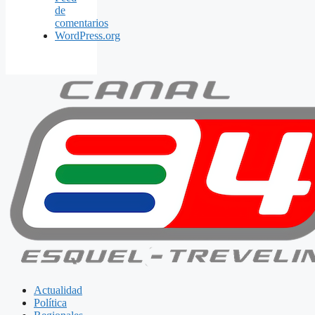
de
comentarios
WordPress.org
Actualidad
Política