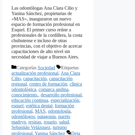
Las odontólogas Ana Clara Cilio y
Yanina Sánchez, propietarias de
«MAS», inauguraron un nuevo
espacio de formación profesional en
Esquel. El primer curso reúne a
profesionales de la cordillera, la costa
chubutense e incluso de otras
provincias, con el objetivo de acercar
capacitaciones de alto nivel sin
necesidad de viajar a Buenos Aires.
Categorías
Sociedad
Etiquetas
actualización profesional
,
Ana Clara
Cilio
,
capacitación
,
capacitación
regional
,
centro de formación
,
clínica
odontológica
,
comarca andina
,
conocimiento.
,
desarrollo profesional
,
educación continua
,
especialización
,
esquel
,
estética dental
,
formación
profesional
,
MAS
,
odontología
,
odontólogos
,
patagonia
,
puerto
madryn
,
resinas
,
rosario
,
salud
,
Sebastián Velázquez
,
turismo
profesional
,
Yanina Sánchez
Deja