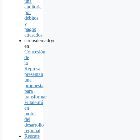
una
auditoría
por
débitos
y
pagos
atrasados
carlosdemadryn
en
Concesión
de
la
Represa:
presentan
una
propuesta
para
transformar
Futaleufú
en
motor
del
desarrollo
regional
Rescate