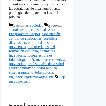
actualizar conocimientos y fortalecer
las estrategias de intervención ante
patologías de impacto en la salud
pública.
Categorías
Sociedad
Etiquetas
actualización profesional
,
Área
Programática Esquel
,
capacitación
,
control de infecciones
,
cordillera
,
diagnóstico
,
enfermedades
prevalentes
,
enfermería
,
esquel
,
formación continua
,
hantavirus
,
hidatidosis
,
hospitales rurales
,
infectología
,
ITS
,
médicos residentes
,
prevención
,
profesionales de la salud
,
salud comunitaria
,
salud publica
,
sistema sanitario
,
tuberculosis
,
vigilancia epidemiológica
,
vih
Deja
un comentario
Esquel suma un nuevo