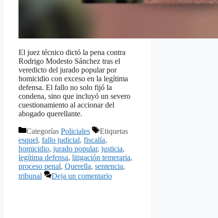
El juez técnico dictó la pena contra
Rodrigo Modesto Sánchez tras el
veredicto del jurado popular por
homicidio con exceso en la legítima
defensa. El fallo no solo fijó la
condena, sino que incluyó un severo
cuestionamiento al accionar del
abogado querellante.
Categorías
Policiales
Etiquetas
esquel
,
fallo judicial
,
fiscalía
,
homicidio
,
jurado popular
,
justicia
,
legítima defensa
,
litigación temeraria
,
proceso penal
,
Querella
,
sentencia
,
tribunal
Deja un comentario