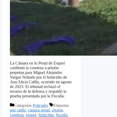
La Cámara en lo Penal de Esquel
confirmó la condena a prisión
perpetua para Miguel Alejandro
Vargas Nehuén por el femicidio de
Ana Alicia Calfín, ocurrido en agosto
de 2023. El tribunal rechazó el
recurso de la defensa y respaldó la
prueba presentada por la Fiscalía.
Categorías
Policiales
Etiquetas
ana calfín
,
cámara penal
,
chubut
,
condena
,
esquel
,
femicidio
,
fiscalía
,