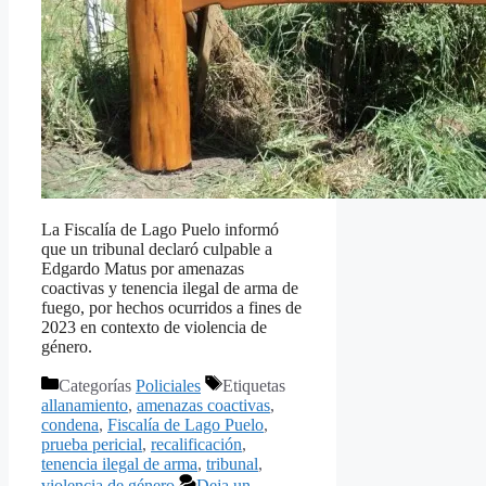
La Fiscalía de Lago Puelo informó
que un tribunal declaró culpable a
Edgardo Matus por amenazas
coactivas y tenencia ilegal de arma de
fuego, por hechos ocurridos a fines de
2023 en contexto de violencia de
género.
Categorías
Policiales
Etiquetas
allanamiento
,
amenazas coactivas
,
condena
,
Fiscalía de Lago Puelo
,
prueba pericial
,
recalificación
,
tenencia ilegal de arma
,
tribunal
,
violencia de género
Deja un