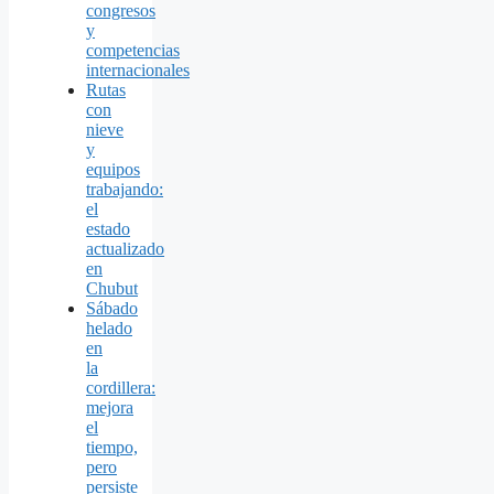
congresos
y
competencias
internacionales
Rutas
con
nieve
y
equipos
trabajando:
el
estado
actualizado
en
Chubut
Sábado
helado
en
la
cordillera:
mejora
el
tiempo,
pero
persiste