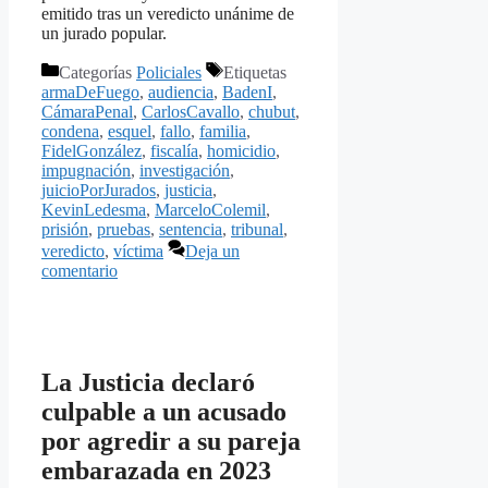
emitido tras un veredicto unánime de
un jurado popular.
Categorías
Policiales
Etiquetas
armaDeFuego
,
audiencia
,
BadenI
,
CámaraPenal
,
CarlosCavallo
,
chubut
,
condena
,
esquel
,
fallo
,
familia
,
FidelGonzález
,
fiscalía
,
homicidio
,
impugnación
,
investigación
,
juicioPorJurados
,
justicia
,
KevinLedesma
,
MarceloColemil
,
prisión
,
pruebas
,
sentencia
,
tribunal
,
veredicto
,
víctima
Deja un
comentario
La Justicia declaró
culpable a un acusado
por agredir a su pareja
embarazada en 2023