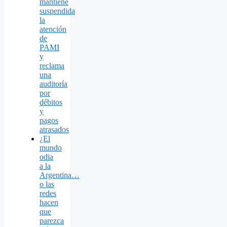
mantiene
suspendida
la
atención
de
PAMI
y
reclama
una
auditoría
por
débitos
y
pagos
atrasados
¿El
mundo
odia
a la
Argentina…
o las
redes
hacen
que
parezca