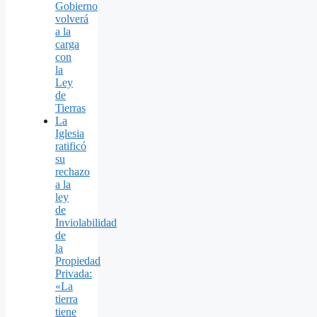
Gobierno
volverá
a la
carga
con
la
Ley
de
Tierras
La
Iglesia
ratificó
su
rechazo
a la
ley
de
Inviolabilidad
de
la
Propiedad
Privada:
«La
tierra
tiene