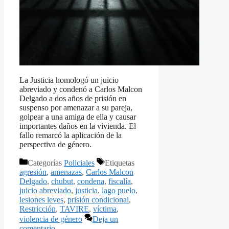
La Justicia homologó un juicio
abreviado y condenó a Carlos Malcon
Delgado a dos años de prisión en
suspenso por amenazar a su pareja,
golpear a una amiga de ella y causar
importantes daños en la vivienda. El
fallo remarcó la aplicación de la
perspectiva de género.
Categorías
Policiales
Etiquetas
agresión
,
amenazas
,
Carlos Malcon
Delgado
,
chubut
,
condena
,
fiscalía
,
juicio abreviado
,
justicia
,
lago puelo
,
lesiones leves
,
prisión condicional
,
Restricción
,
TAVIRE
,
víctima
,
violencia de género
Deja un
comentario