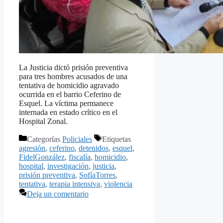
La Justicia dictó prisión preventiva
para tres hombres acusados de una
tentativa de homicidio agravado
ocurrida en el barrio Ceferino de
Esquel. La víctima permanece
internada en estado crítico en el
Hospital Zonal.
Categorías
Policiales
Etiquetas
agresión
,
ceferino
,
detenidos
,
esquel
,
FidelGonzález
,
fiscalía
,
homicidio
,
hospital
,
investigación
,
justicia
,
prisión preventiva
,
SofíaTorres
,
tentativa
,
terapia intensiva
,
violencia
Deja un comentario