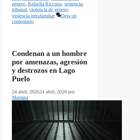
género
,
Rafaella Riccono
,
sentencia
,
tribunal
,
violencia de género
,
violencia intrafamiliar
Deja un
comentario
Condenan a un hombre
por amenazas, agresión
y destrozos en Lago
Puelo
24 abril, 2026
24 abril, 2026
por
Mariana