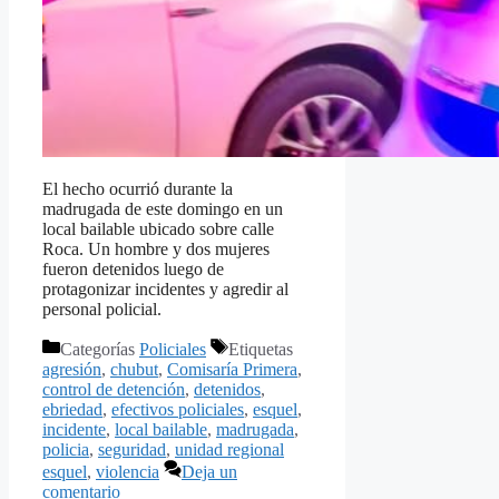
El hecho ocurrió durante la
madrugada de este domingo en un
local bailable ubicado sobre calle
Roca. Un hombre y dos mujeres
fueron detenidos luego de
protagonizar incidentes y agredir al
personal policial.
Categorías
Policiales
Etiquetas
agresión
,
chubut
,
Comisaría Primera
,
control de detención
,
detenidos
,
ebriedad
,
efectivos policiales
,
esquel
,
incidente
,
local bailable
,
madrugada
,
policia
,
seguridad
,
unidad regional
esquel
,
violencia
Deja un
comentario