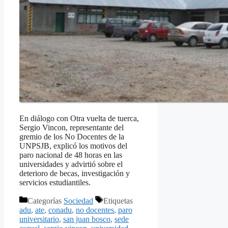
En diálogo con Otra vuelta de tuerca,
Sergio Vincon, representante del
gremio de los No Docentes de la
UNPSJB, explicó los motivos del
paro nacional de 48 horas en las
universidades y advirtió sobre el
deterioro de becas, investigación y
servicios estudiantiles.
Categorías
Sociedad
Etiquetas
adu
,
ate
,
conadu
,
no docentes
,
paro
universitario
,
san juan bosco
,
sede