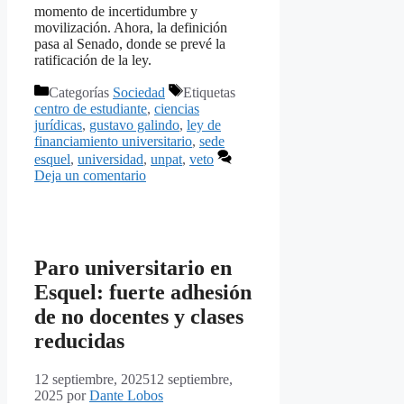
momento de incertidumbre y
movilización. Ahora, la definición
pasa al Senado, donde se prevé la
ratificación de la ley.
Categorías
Sociedad
Etiquetas
centro de estudiante
,
ciencias
jurídicas
,
gustavo galindo
,
ley de
financiamiento universitario
,
sede
esquel
,
universidad
,
unpat
,
veto
Deja un comentario
Paro universitario en
Esquel: fuerte adhesión
de no docentes y clases
reducidas
12 septiembre, 2025
12 septiembre,
2025
por
Dante Lobos