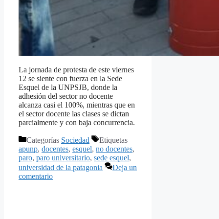
La jornada de protesta de este viernes
12 se siente con fuerza en la Sede
Esquel de la UNPSJB, donde la
adhesión del sector no docente
alcanza casi el 100%, mientras que en
el sector docente las clases se dictan
parcialmente y con baja concurrencia.
Categorías
Sociedad
Etiquetas
apunp
,
docentes
,
esquel
,
no docentes
,
paro
,
paro universitario
,
sede esquel
,
universidad de la patagonia
Deja un
comentario