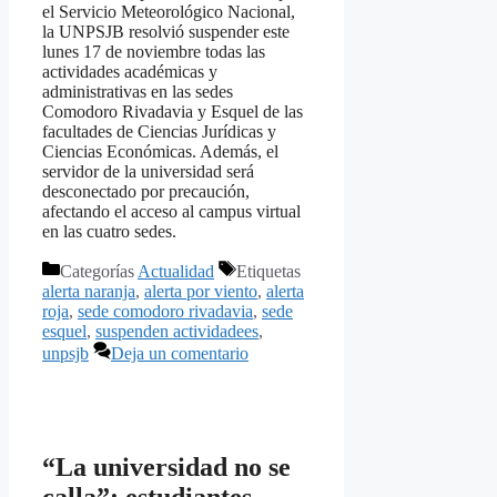
el Servicio Meteorológico Nacional,
la UNPSJB resolvió suspender este
lunes 17 de noviembre todas las
actividades académicas y
administrativas en las sedes
Comodoro Rivadavia y Esquel de las
facultades de Ciencias Jurídicas y
Ciencias Económicas. Además, el
servidor de la universidad será
desconectado por precaución,
afectando el acceso al campus virtual
en las cuatro sedes.
Categorías
Actualidad
Etiquetas
alerta naranja
,
alerta por viento
,
alerta
roja
,
sede comodoro rivadavia
,
sede
esquel
,
suspenden actividadees
,
unpsjb
Deja un comentario
“La universidad no se