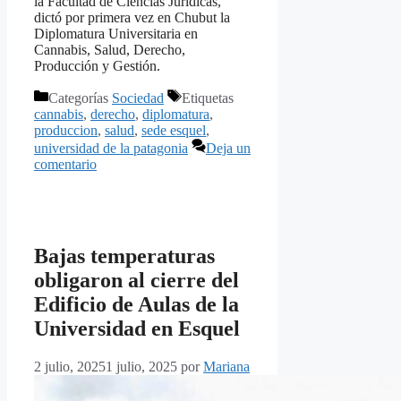
la Facultad de Ciencias Jurídicas,
dictó por primera vez en Chubut la
Diplomatura Universitaria en
Cannabis, Salud, Derecho,
Producción y Gestión.
Categorías
Sociedad
Etiquetas
cannabis
,
derecho
,
diplomatura
,
produccion
,
salud
,
sede esquel
,
universidad de la patagonia
Deja un
comentario
Bajas temperaturas
obligaron al cierre del
Edificio de Aulas de la
Universidad en Esquel
2 julio, 2025
1 julio, 2025
por
Mariana