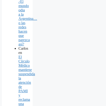
¿El
mundo
odia
a la
Argentina…
o las
redes
hacen
que
parezca
así?
Carlos
en
El
Círculo
Médico
mantiene
suspendida
la
atención
de
PAMI
y
reclama
una