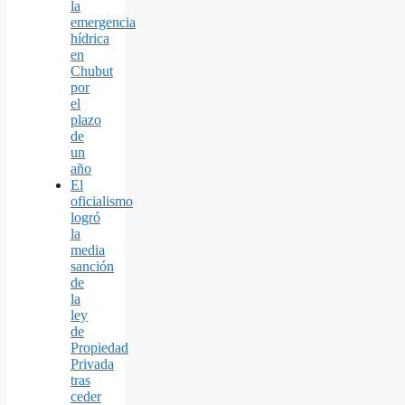
la
emergencia
hídrica
en
Chubut
por
el
plazo
de
un
año
El
oficialismo
logró
la
media
sanción
de
la
ley
de
Propiedad
Privada
tras
ceder