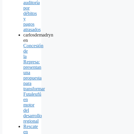
auditoría
por
débitos
y
pagos
atrasados
carlosdemadryn
en
Concesión
de
la
Represa:
presentan
una
propuesta
para
transformar
Futaleufú
en
motor
del
desarrollo
regional
Rescate
en