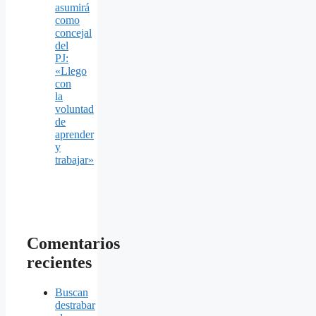
asumirá
como
concejal
del
PJ:
«Llego
con
la
voluntad
de
aprender
y
trabajar»
Comentarios
recientes
Buscan
destrabar