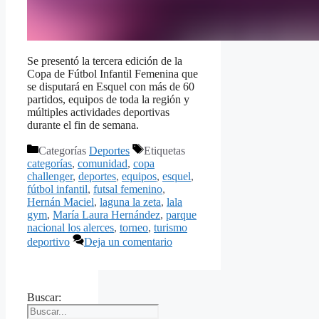
Se presentó la tercera edición de la
Copa de Fútbol Infantil Femenina que
se disputará en Esquel con más de 60
partidos, equipos de toda la región y
múltiples actividades deportivas
durante el fin de semana.
Categorías
Deportes
Etiquetas
categorías
,
comunidad
,
copa
challenger
,
deportes
,
equipos
,
esquel
,
fútbol infantil
,
futsal femenino
,
Hernán Maciel
,
laguna la zeta
,
lala
gym
,
María Laura Hernández
,
parque
nacional los alerces
,
torneo
,
turismo
deportivo
Deja un comentario
Buscar: