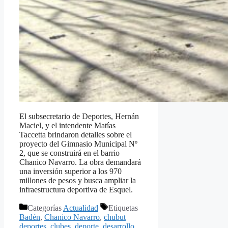
El subsecretario de Deportes, Hernán
Maciel, y el intendente Matías
Taccetta brindaron detalles sobre el
proyecto del Gimnasio Municipal Nº
2, que se construirá en el barrio
Chanico Navarro. La obra demandará
una inversión superior a los 970
millones de pesos y busca ampliar la
infraestructura deportiva de Esquel.
Categorías
Actualidad
Etiquetas
Badén
,
Chanico Navarro
,
chubut
deportes
,
clubes
,
deporte
,
desarrollo