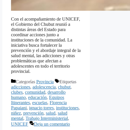
Con el acompañamiento de UNICEF,
el Gobierno del Chubut reunió a
distintas áreas del Estado para
coordinar acciones junto a
instituciones de la comunidad. La
iniciativa busca fortalecer la
prevención y el abordaje integral de la
salud mental, las adicciones y otras
problemáticas que afectan a
adolescentes en todo el territorio
provincial.
Categorías
Provincia
Etiquetas
adicciones
,
adolescencia
,
chubut
,
clubes
,
comunidad
,
desarrollo
humano
,
educación
,
Equipos
Itinerantes
,
escuelas
,
Florencia
Papaiani
,
ignacio torres
,
instituciones
,
niñez
,
prevención
,
salud
,
salud
mental
,
Trabajo Interministerial
,
UNICEF
Deja un comentario