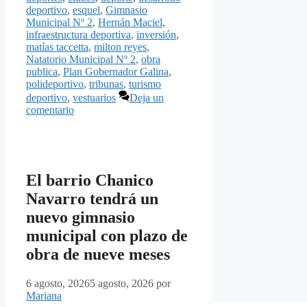
deportivo
,
esquel
,
Gimnasio
Municipal Nº 2
,
Hernán Maciel
,
infraestructura deportiva
,
inversión
,
matías taccetta
,
milton reyes
,
Natatorio Municipal Nº 2
,
obra
publica
,
Plan Gobernador Galina
,
polideportivo
,
tribunas
,
turismo
deportivo
,
vestuarios
Deja un
comentario
El barrio Chanico
Navarro tendrá un
nuevo gimnasio
municipal con plazo de
obra de nueve meses
6 agosto, 2026
5 agosto, 2026
por
Mariana