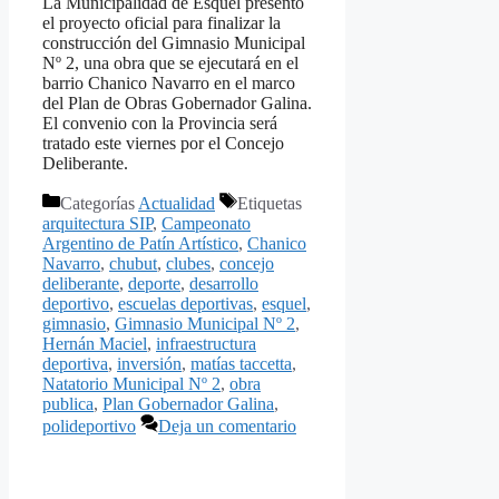
La Municipalidad de Esquel presentó
el proyecto oficial para finalizar la
construcción del Gimnasio Municipal
Nº 2, una obra que se ejecutará en el
barrio Chanico Navarro en el marco
del Plan de Obras Gobernador Galina.
El convenio con la Provincia será
tratado este viernes por el Concejo
Deliberante.
Categorías
Actualidad
Etiquetas
arquitectura SIP
,
Campeonato
Argentino de Patín Artístico
,
Chanico
Navarro
,
chubut
,
clubes
,
concejo
deliberante
,
deporte
,
desarrollo
deportivo
,
escuelas deportivas
,
esquel
,
gimnasio
,
Gimnasio Municipal Nº 2
,
Hernán Maciel
,
infraestructura
deportiva
,
inversión
,
matías taccetta
,
Natatorio Municipal Nº 2
,
obra
publica
,
Plan Gobernador Galina
,
polideportivo
Deja un comentario