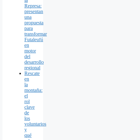
la
Represa:
presentan
una
propuesta
para
transformar
Futaleufú
en
motor
del
desarrollo
regional
Rescate
en
la
montaña:
el
rol
clave
de
los
voluntarios
y
qué