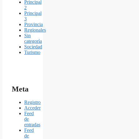
Principal
2
Principal
3
Provincia
Regionales
Sin
categoría
Sociedad
Turismo
Meta
Registro
Acceder
Feed
de
entradas
Feed
de