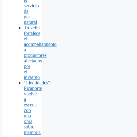
el
servicio
de
gas
natural
Trevelin
fortalece
el
acompañamiento
a
productores
afectados
por
el
invierno
“Identidades”:
Picaporte
vuelve
a
escena
con
una
obra
sobre
memoria