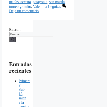
matías taccetta
,
patagonia
,
san martín
,
torneo gratuito
,
Valentina Leguiza.
Deja un comentario
Buscar:
Entradas
recientes
Primera
y
Sub
18
salen
a la
cancha