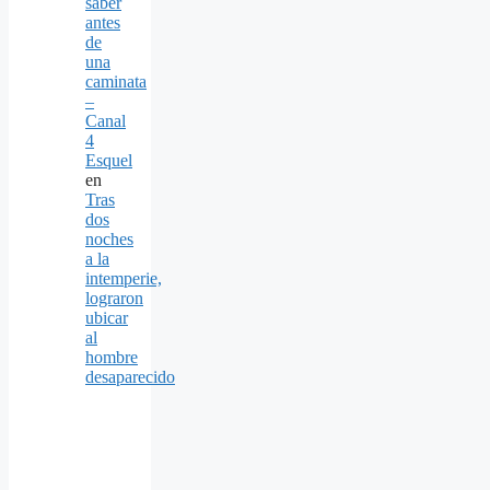
saber
antes
de
una
caminata
–
Canal
4
Esquel
en
Tras
dos
noches
a la
intemperie,
lograron
ubicar
al
hombre
desaparecido