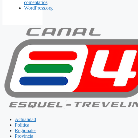
comentarios
WordPress.org
Actualidad
Política
Regionales
Provincia