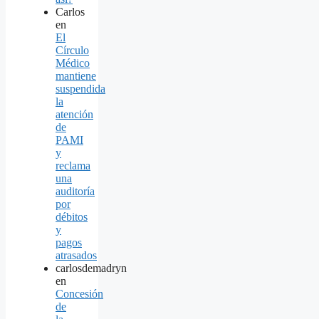
Carlos
en
El
Círculo
Médico
mantiene
suspendida
la
atención
de
PAMI
y
reclama
una
auditoría
por
débitos
y
pagos
atrasados
carlosdemadryn
en
Concesión
de