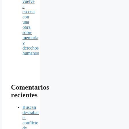
vuelve
a
escena
con
una
obra
sobre
memoria
y
derechos
humanos
Comentarios
recientes
Buscan
destrabar
el
conflicto
de