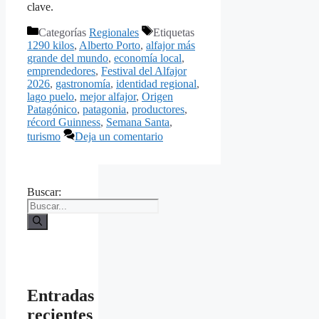
clave.
Categorías
Regionales
Etiquetas
1290 kilos
,
Alberto Porto
,
alfajor más
grande del mundo
,
economía local
,
emprendedores
,
Festival del Alfajor
2026
,
gastronomía
,
identidad regional
,
lago puelo
,
mejor alfajor
,
Origen
Patagónico
,
patagonia
,
productores
,
récord Guinness
,
Semana Santa
,
turismo
Deja un comentario
Buscar:
Entradas
recientes