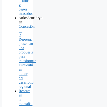
débitos
y
pagos
atrasados
carlosdemadryn
en
Concesión
de
la
Represa:
presentan
una
propuesta
para
transformar
Futaleufú
en
motor
del
desarrollo
regional
Rescate
en
la
montaña: