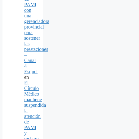
PAMI
con
una
gerenciadora
provincial
para
sostener
las
prestaciones
–
Canal
4
Esquel
en
El
Círculo
Médico
mantiene
suspendida
la
atención
de
PAMI
y
reclama