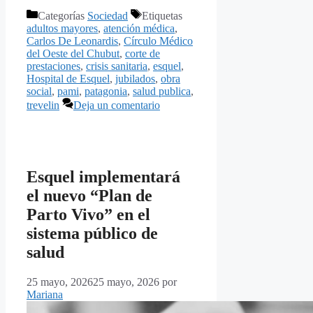
Categorías
Sociedad
Etiquetas
adultos mayores
,
atención médica
,
Carlos De Leonardis
,
Círculo Médico
del Oeste del Chubut
,
corte de
prestaciones
,
crisis sanitaria
,
esquel
,
Hospital de Esquel
,
jubilados
,
obra
social
,
pami
,
patagonia
,
salud publica
,
trevelin
Deja un comentario
Esquel implementará
el nuevo “Plan de
Parto Vivo” en el
sistema público de
salud
25 mayo, 2026
25 mayo, 2026
por
Mariana