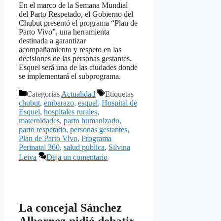
En el marco de la Semana Mundial
del Parto Respetado, el Gobierno del
Chubut presentó el programa “Plan de
Parto Vivo”, una herramienta
destinada a garantizar
acompañamiento y respeto en las
decisiones de las personas gestantes.
Esquel será una de las ciudades donde
se implementará el subprograma.
Categorías
Actualidad
Etiquetas
chubut
,
embarazo
,
esquel
,
Hospital de
Esquel
,
hospitales rurales
,
maternidades
,
parto humanizado
,
parto respetado
,
personas gestantes
,
Plan de Parto Vivo
,
Programa
Perinatal 360
,
salud publica
,
Silvina
Leiva
Deja un comentario
La concejal Sánchez
Albornoz pidió debatir