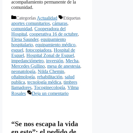
acompañamiento permanente de la
comunidad.
Categorías
Actualidad
Etiquetas
aportes comunitarios
,
cámaras
,
comunidad
,
Cooperadora del
Hospital
,
cooperativa 16 de octubre
,
Elena Saunder
,
equipamiento
hospitalario
,
equipamiento médico
,
esquel
,
fotocopiadora
,
Hospital de
Esquel
,
Hospital Zonal de Esquel
,
impedanciómetro
,
inversión
,
Mecha
,
Mercedes Gullino
,
mesa de anestesia
,
neonatología
,
Nilda Chemin
,
oftalmología
,
rehabilitación
,
salud
publica
,
tecnología médica
,
timbres
llamadores
,
Tocoginecología
,
Vilma
Rosales
Deja un comentario
“Se nos escapa la vida
en esto”: el pedido de