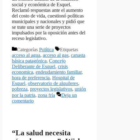
social y económica de Esquel.
Reclamó respuestas ante el aumento
del costo de vida, cuestionó políticas
municipales y nacionales y pidió que
se trate una serie de proyectos
impulsados por la oposición antes del
receso legislativo.
Categorías
Política
Etiquetas
acceso al agua
,
acceso al gas
,
canasta
básica patagónica
,
Concejo
Deliberante de Esquel
,
crisis
economica
,
endeudamiento familiar
,
hora de preferencia
,
Hospital de
Esquel
,
observatorio de alquileres
,
pobreza
,
proyectos legislativos
,
unión
por la patria
,
zona fría
Deja un
comentario
“La salud necesita