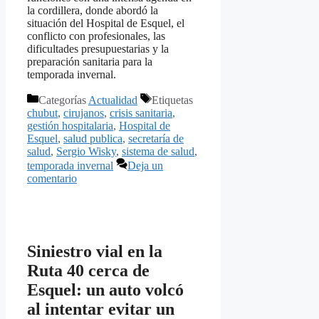
la cordillera, donde abordó la
situación del Hospital de Esquel, el
conflicto con profesionales, las
dificultades presupuestarias y la
preparación sanitaria para la
temporada invernal.
Categorías
Actualidad
Etiquetas
chubut
,
cirujanos
,
crisis sanitaria
,
gestión hospitalaria
,
Hospital de
Esquel
,
salud publica
,
secretaría de
salud
,
Sergio Wisky
,
sistema de salud
,
temporada invernal
Deja un
comentario
Siniestro vial en la
Ruta 40 cerca de
Esquel: un auto volcó
al intentar evitar un