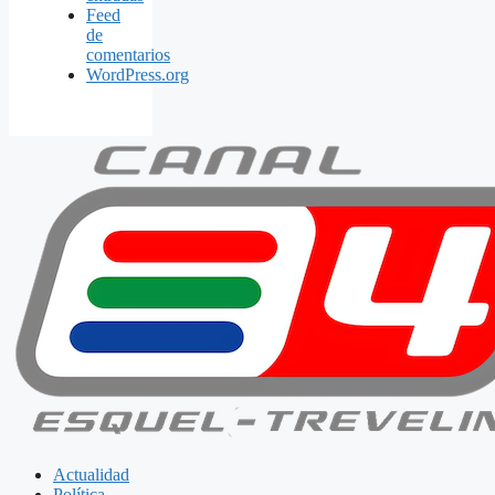
Feed
de
comentarios
WordPress.org
Actualidad
Política