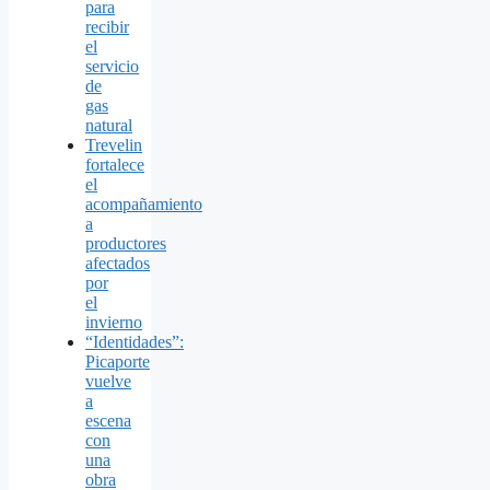
para
recibir
el
servicio
de
gas
natural
Trevelin
fortalece
el
acompañamiento
a
productores
afectados
por
el
invierno
“Identidades”:
Picaporte
vuelve
a
escena
con
una
obra