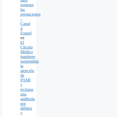
para
sostener
las
prestaciones
–
Canal
4
Esquel
en
El
Círculo
Médico
mantiene
suspendida
la
atención
de
PAMI
y
reclama
una
auditoría
por
débitos
y