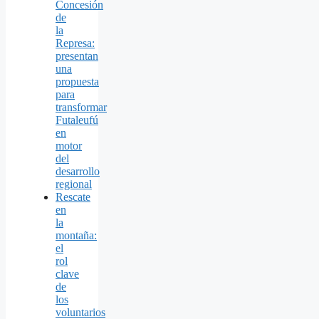
Concesión
de
la
Represa:
presentan
una
propuesta
para
transformar
Futaleufú
en
motor
del
desarrollo
regional
Rescate
en
la
montaña:
el
rol
clave
de
los
voluntarios