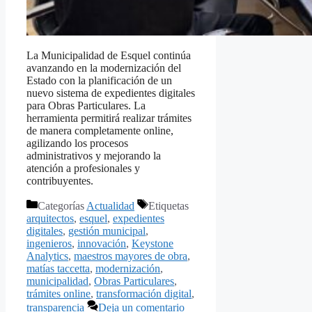
La Municipalidad de Esquel continúa
avanzando en la modernización del
Estado con la planificación de un
nuevo sistema de expedientes digitales
para Obras Particulares. La
herramienta permitirá realizar trámites
de manera completamente online,
agilizando los procesos
administrativos y mejorando la
atención a profesionales y
contribuyentes.
Categorías
Actualidad
Etiquetas
arquitectos
,
esquel
,
expedientes
digitales
,
gestión municipal
,
ingenieros
,
innovación
,
Keystone
Analytics
,
maestros mayores de obra
,
matías taccetta
,
modernización
,
municipalidad
,
Obras Particulares
,
trámites online
,
transformación digital
,
transparencia
Deja un comentario