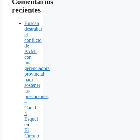
Comentarios
recientes
Buscan
destrabar
el
conflicto
de
PAMI
con
una
gerenciadora
provincial
para
sostener
las
prestaciones
–
Canal
4
Esquel
en
El
Círculo