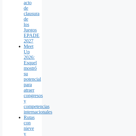
acto
de
clausura
de
los
Juegos
EPADE
2027
Meet
Up
2026:
Esquel
mostró
su
potencial
para
atraer
congresos
y
competencias
internacionales
Rutas
con
nieve
y