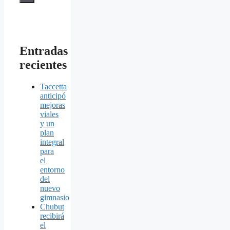
Entradas
recientes
Taccetta
anticipó
mejoras
viales
y un
plan
integral
para
el
entorno
del
nuevo
gimnasio
Chubut
recibirá
el