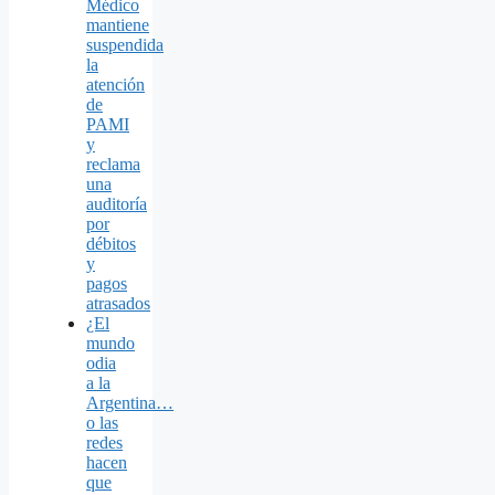
Médico
mantiene
suspendida
la
atención
de
PAMI
y
reclama
una
auditoría
por
débitos
y
pagos
atrasados
¿El
mundo
odia
a la
Argentina…
o las
redes
hacen
que