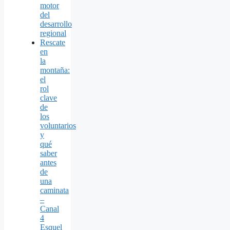
motor
del
desarrollo
regional
Rescate
en
la
montaña:
el
rol
clave
de
los
voluntarios
y
qué
saber
antes
de
una
caminata
–
Canal
4
Esquel