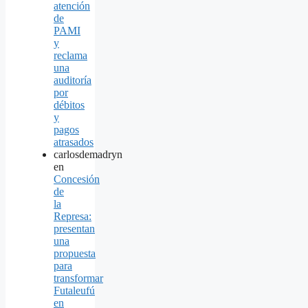
atención
de
PAMI
y
reclama
una
auditoría
por
débitos
y
pagos
atrasados
carlosdemadryn
en
Concesión
de
la
Represa:
presentan
una
propuesta
para
transformar
Futaleufú
en