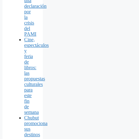
una
declaración
por
la
crisis
del
PAMI
Cine,
espectáculos
y
feria
de
libros:
las
propuestas
culturales
para
este
fin
de
semana
Chubut
promociona
sus
destinos