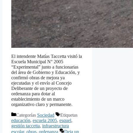
El intendente Matías Taccetta visitó la
Escuela Municipal N° 2005
“Experimental” junto a funcionarias
del área de Gobierno y Educación, y
confirmó obras de mejora ya
ejecutadas y el envío al Concejo
Deliberante de un proyecto de
ordenanza para dotar al
establecimiento de un marco
organizativo claro y permanente.
Categorías
Sociedad
Etiquetas
educación
,
escuela 2005
,
esquel
,
gestión taccetta
,
infraestructura
escolar
,
obras
,
ordenanza
Deja un