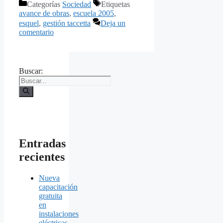
Categorías
Sociedad
Etiquetas
avance de obras
,
escuela 2005
,
esquel
,
gestión taccetta
Deja un
comentario
Buscar:
Entradas
recientes
Nueva
capacitación
gratuita
en
instalaciones
eléctricas