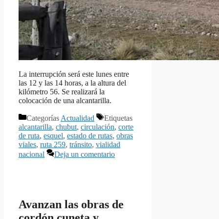
La interrupción será este lunes entre
las 12 y las 14 horas, a la altura del
kilómetro 56. Se realizará la
colocación de una alcantarilla.
Categorías
Actualidad
Etiquetas
alcantarilla
,
chubut
,
circulación
,
corte
de ruta
,
esquel
,
estado de rutas
,
obras
viales
,
ruta 259
,
tránsito
,
vialidad
nacional
Deja un comentario
Avanzan las obras de
cordón cuneta y