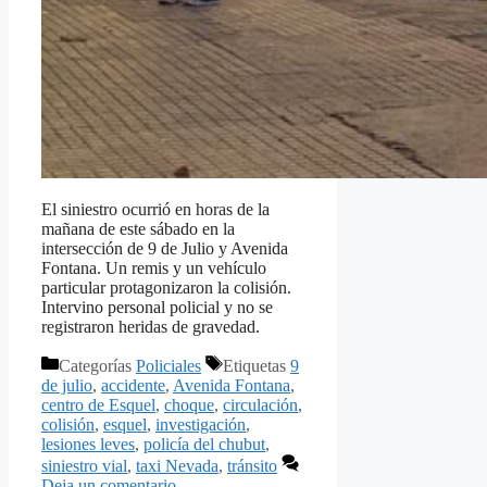
El siniestro ocurrió en horas de la
mañana de este sábado en la
intersección de 9 de Julio y Avenida
Fontana. Un remis y un vehículo
particular protagonizaron la colisión.
Intervino personal policial y no se
registraron heridas de gravedad.
Categorías
Policiales
Etiquetas
9
de julio
,
accidente
,
Avenida Fontana
,
centro de Esquel
,
choque
,
circulación
,
colisión
,
esquel
,
investigación
,
lesiones leves
,
policía del chubut
,
siniestro vial
,
taxi Nevada
,
tránsito
Deja un comentario