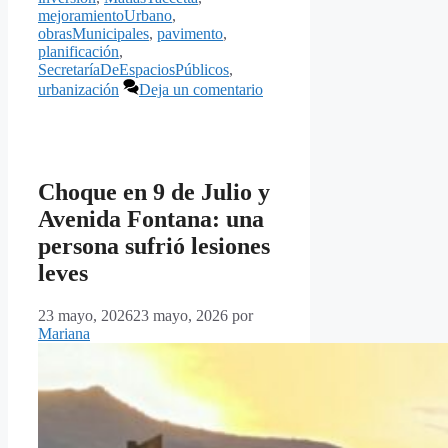
mejoramientoUrbano
,
obrasMunicipales
,
pavimento
,
planificación
,
SecretaríaDeEspaciosPúblicos
,
urbanización
Deja un comentario
Choque en 9 de Julio y
Avenida Fontana: una
persona sufrió lesiones
leves
23 mayo, 2026
23 mayo, 2026
por
Mariana