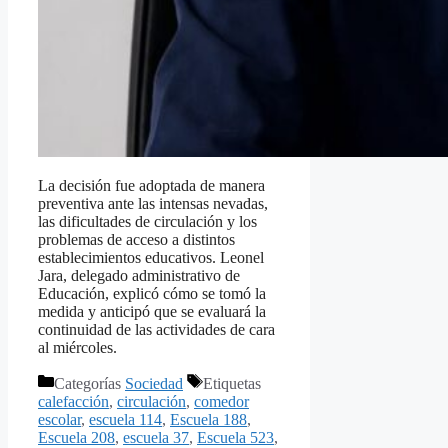
La decisión fue adoptada de manera
preventiva ante las intensas nevadas,
las dificultades de circulación y los
problemas de acceso a distintos
establecimientos educativos. Leonel
Jara, delegado administrativo de
Educación, explicó cómo se tomó la
medida y anticipó que se evaluará la
continuidad de las actividades de cara
al miércoles.
Categorías
Sociedad
Etiquetas
calefacción
,
circulación
,
comedor
escolar
,
escuela 114
,
Escuela 188
,
Escuela 208
,
escuela 37
,
Escuela 523
,