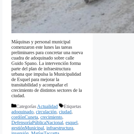
Máquinas y personal municipal
comenzaron este lunes las tareas
preliminares para concretar una nueva
cuadra de adoquinado sobre calle
Guido Spano. La intervención forma
parte del plan de infraestructura
urbana que impulsa la Municipalidad
de Esquel para mejorar la
transitabilidad y acompañar el
crecimiento de distintos sectores de la
ciudad.
Categorías
Actualidad
Etiquetas
adoquinado
,
circulación
,
ciudad
,
cordónCuneta
,
crecimiento
,
DefensoríaPúblicaNacional
,
esquel
,
gestiónMunicipal
,
infraestructura
,
inversión
,
MatíasTaccetta
,