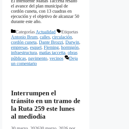
El intendente Matías Taccetta resaltó
el avance del plan municipal de
cordón cuneta, con 13 cuadras en
ejecución y el objetivo de alcanzar 50
durante este año.
Categorías
Actualidad
Etiquetas
Antonio Brum
,
calles
,
circulación
,
cordón cuneta
,
Dante Brozzi
,
Darwin
,
empresas
,
esquel
,
Fleming
,
hormigón
,
infraestructura
,
matías taccetta
,
obras
públicas
,
pavimento
,
vecinos
Deja
un comentario
Interrumpen el
tránsito en un tramo de
la Ruta 259 este lunes
al mediodía
30 marzo, 2026
30 marzo, 2026
por