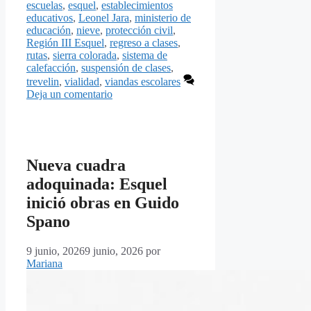
escuelas
,
esquel
,
establecimientos
educativos
,
Leonel Jara
,
ministerio de
educación
,
nieve
,
protección civil
,
Región III Esquel
,
regreso a clases
,
rutas
,
sierra colorada
,
sistema de
calefacción
,
suspensión de clases
,
trevelin
,
vialidad
,
viandas escolares
Deja un comentario
Nueva cuadra
adoquinada: Esquel
inició obras en Guido
Spano
9 junio, 2026
9 junio, 2026
por
Mariana