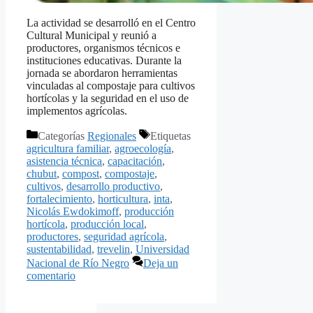
La actividad se desarrolló en el Centro
Cultural Municipal y reunió a
productores, organismos técnicos e
instituciones educativas. Durante la
jornada se abordaron herramientas
vinculadas al compostaje para cultivos
hortícolas y la seguridad en el uso de
implementos agrícolas.
Categorías
Regionales
Etiquetas
agricultura familiar
,
agroecología
,
asistencia técnica
,
capacitación
,
chubut
,
compost
,
compostaje
,
cultivos
,
desarrollo productivo
,
fortalecimiento
,
horticultura
,
inta
,
Nicolás Ewdokimoff
,
producción
hortícola
,
producción local
,
productores
,
seguridad agrícola
,
sustentabilidad
,
trevelin
,
Universidad
Nacional de Río Negro
Deja un
comentario