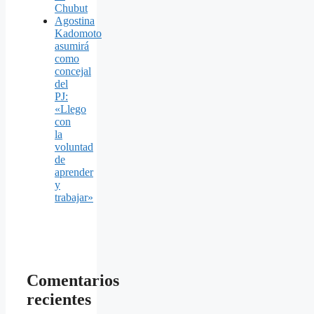
Chubut
Agostina
Kadomoto
asumirá
como
concejal
del
PJ:
«Llego
con
la
voluntad
de
aprender
y
trabajar»
Comentarios
recientes