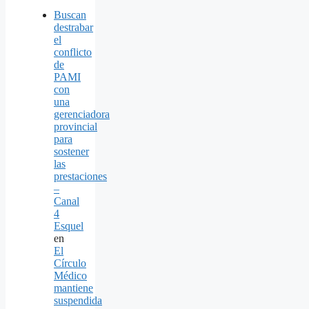
Buscan
destrabar
el
conflicto
de
PAMI
con
una
gerenciadora
provincial
para
sostener
las
prestaciones
–
Canal
4
Esquel
en
El
Círculo
Médico
mantiene
suspendida