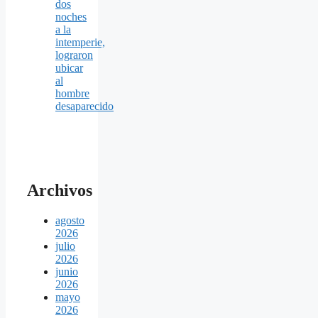
dos
noches
a la
intemperie,
lograron
ubicar
al
hombre
desaparecido
Archivos
agosto
2026
julio
2026
junio
2026
mayo
2026