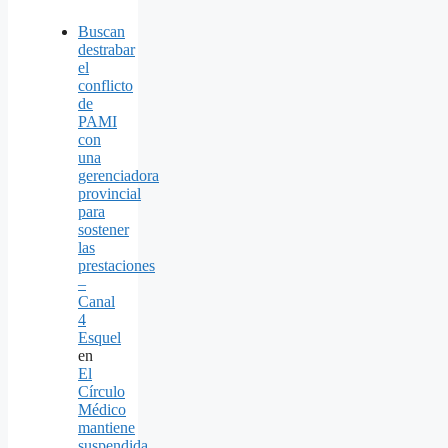
Buscan
destrabar
el
conflicto
de
PAMI
con
una
gerenciadora
provincial
para
sostener
las
prestaciones
–
Canal
4
Esquel
en
El
Círculo
Médico
mantiene
suspendida