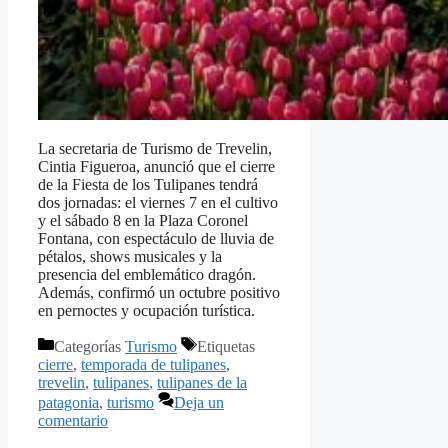
La secretaria de Turismo de Trevelin,
Cintia Figueroa, anunció que el cierre
de la Fiesta de los Tulipanes tendrá
dos jornadas: el viernes 7 en el cultivo
y el sábado 8 en la Plaza Coronel
Fontana, con espectáculo de lluvia de
pétalos, shows musicales y la
presencia del emblemático dragón.
Además, confirmó un octubre positivo
en pernoctes y ocupación turística.
Categorías
Turismo
Etiquetas
cierre
,
temporada de tulipanes
,
trevelin
,
tulipanes
,
tulipanes de la
patagonia
,
turismo
Deja un
comentario