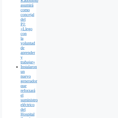
Kadomoto
asumirá
como
concejal
del
PJ:
«Llego
con
la
voluntad
de
aprender
y
trabajar»
Instalaron
un
nuevo
generador
que
reforzará
el
suministro
eléctrico
del
Hospital