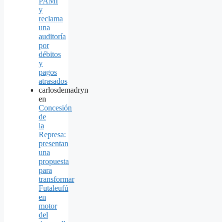
PAMI
y
reclama
una
auditoría
por
débitos
y
pagos
atrasados
carlosdemadryn
en
Concesión
de
la
Represa:
presentan
una
propuesta
para
transformar
Futaleufú
en
motor
del