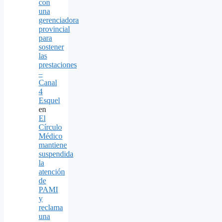
con
una
gerenciadora
provincial
para
sostener
las
prestaciones
–
Canal
4
Esquel
en
El
Círculo
Médico
mantiene
suspendida
la
atención
de
PAMI
y
reclama
una