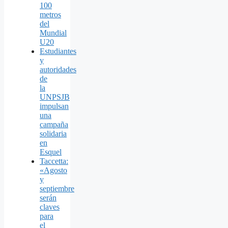
100
metros
del
Mundial
U20
Estudiantes
y
autoridades
de
la
UNPSJB
impulsan
una
campaña
solidaria
en
Esquel
Taccetta:
«Agosto
y
septiembre
serán
claves
para
el