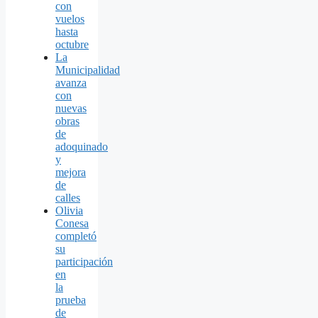
con
vuelos
hasta
octubre
La
Municipalidad
avanza
con
nuevas
obras
de
adoquinado
y
mejora
de
calles
Olivia
Conesa
completó
su
participación
en
la
prueba
de