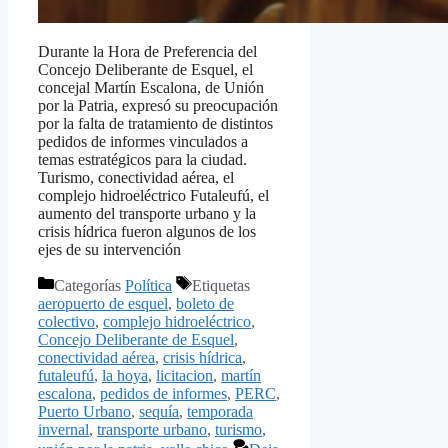
Durante la Hora de Preferencia del
Concejo Deliberante de Esquel, el
concejal Martín Escalona, de Unión
por la Patria, expresó su preocupación
por la falta de tratamiento de distintos
pedidos de informes vinculados a
temas estratégicos para la ciudad.
Turismo, conectividad aérea, el
complejo hidroeléctrico Futaleufú, el
aumento del transporte urbano y la
crisis hídrica fueron algunos de los
ejes de su intervención
Categorías
Política
Etiquetas
aeropuerto de esquel
,
boleto de
colectivo
,
complejo hidroeléctrico
,
Concejo Deliberante de Esquel
,
conectividad aérea
,
crisis hídrica
,
futaleufú
,
la hoya
,
licitacion
,
martín
escalona
,
pedidos de informes
,
PERC
,
Puerto Urbano
,
sequía
,
temporada
invernal
,
transporte urbano
,
turismo
,