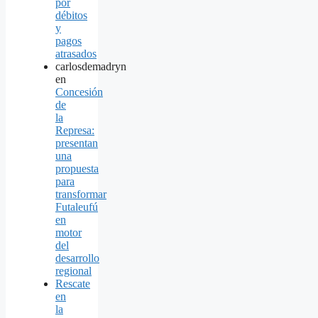
por
débitos
y
pagos
atrasados
carlosdemadryn
en
Concesión
de
la
Represa:
presentan
una
propuesta
para
transformar
Futaleufú
en
motor
del
desarrollo
regional
Rescate
en
la