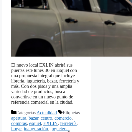
El nuevo local EXLIN abrirá sus
puertas este lunes 30 en Esquel con
una propuesta integral que incluye
librería, juguetería, bazar, ferretería y
más. Con dos pisos y una amplia
variedad de productos, busca
convertirse en un nuevo punto de
referencia comercial en la ciudad.
Categorías
Actualidad
Etiquetas
apertura
,
bazar
,
centro
,
comercio
,
compras
,
esquel
,
EXLIN
,
ferretería
,
hogar
,
inauguración
,
juguetería
,