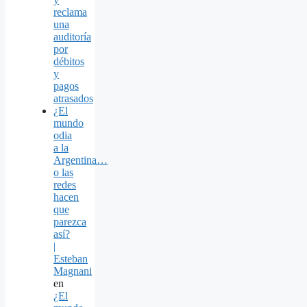
reclama
una
auditoría
por
débitos
y
pagos
atrasados
¿El
mundo
odia
a la
Argentina…
o las
redes
hacen
que
parezca
así?
|
Esteban
Magnani
en
¿El