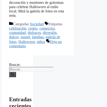
decoración y montones de golosinas
para celebrar Halloween al estilo
local. Mirá la galería de fotos en esta
nota.
Categorías
Sociedad
Etiquetas
celebración
,
centro
,
comercios
,
comunidad
,
disfraces
,
diversión
,
dulces
,
esquel
,
familias
,
galería de
fotos
,
Halloween
,
niños
Deja un
comentario
Buscar:
Entradas
recientes