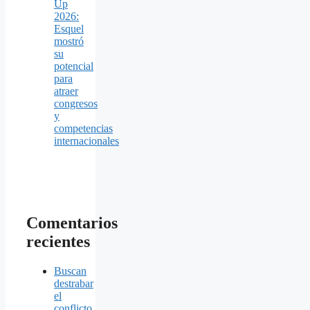
Up
2026:
Esquel
mostró
su
potencial
para
atraer
congresos
y
competencias
internacionales
Comentarios
recientes
Buscan
destrabar
el
conflicto