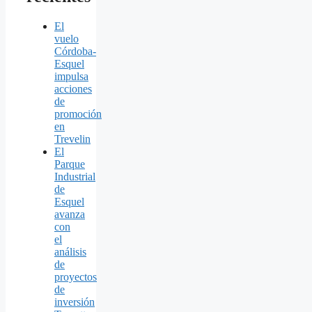
El
vuelo
Córdoba-
Esquel
impulsa
acciones
de
promoción
en
Trevelin
El
Parque
Industrial
de
Esquel
avanza
con
el
análisis
de
proyectos
de
inversión