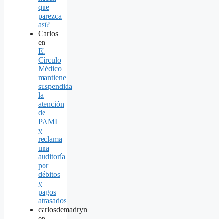
que
parezca
así?
Carlos
en
El
Círculo
Médico
mantiene
suspendida
la
atención
de
PAMI
y
reclama
una
auditoría
por
débitos
y
pagos
atrasados
carlosdemadryn
en