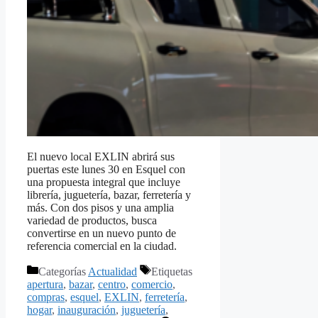
El nuevo local EXLIN abrirá sus
puertas este lunes 30 en Esquel con
una propuesta integral que incluye
librería, juguetería, bazar, ferretería y
más. Con dos pisos y una amplia
variedad de productos, busca
convertirse en un nuevo punto de
referencia comercial en la ciudad.
Categorías
Actualidad
Etiquetas
apertura
,
bazar
,
centro
,
comercio
,
compras
,
esquel
,
EXLIN
,
ferretería
,
hogar
,
inauguración
,
juguetería
,