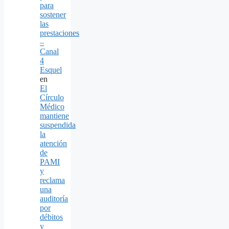
para
sostener
las
prestaciones
–
Canal
4
Esquel
en
El
Círculo
Médico
mantiene
suspendida
la
atención
de
PAMI
y
reclama
una
auditoría
por
débitos
y