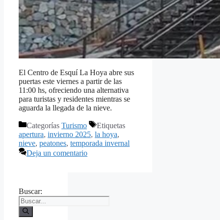
El Centro de Esquí La Hoya abre sus
puertas este viernes a partir de las
11:00 hs, ofreciendo una alternativa
para turistas y residentes mientras se
aguarda la llegada de la nieve.
Categorías
Turismo
Etiquetas
apertura
,
invierno 2025
,
la hoya
,
nieve
,
peatones
,
temporada invernal
Deja un comentario
Buscar: