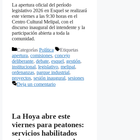
La apertura oficial del período
legislativo 2026 en Esquel se realizará
este viernes a las 9:30 horas en el
Centro Cultural Melipal, con el
discurso inaugural del intendente y la
participación abierta a toda la
comunidad.
Categorías
Política
Etiquetas
apertura
,
comisiones
,
concejo
deliberante
,
debate
,
esquel
,
gestión
,
institucional
,
legislativo
,
melipal
,
ordenanzas
,
parque industrial
,
proyectos
,
sesión inaugural
,
sesiones
Deja un comentario
La Hoya abre este
viernes para peatones:
servicios habilitados