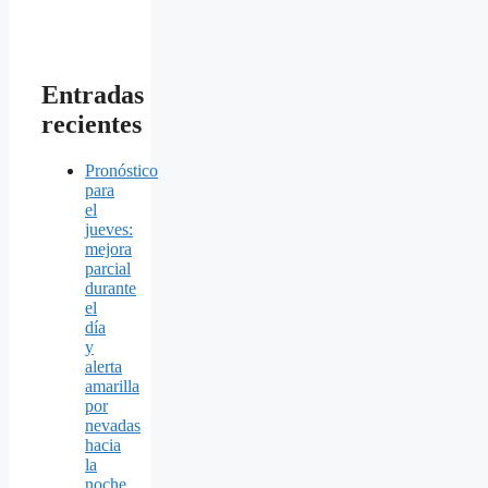
Entradas
recientes
Pronóstico
para
el
jueves:
mejora
parcial
durante
el
día
y
alerta
amarilla
por
nevadas
hacia
la
noche