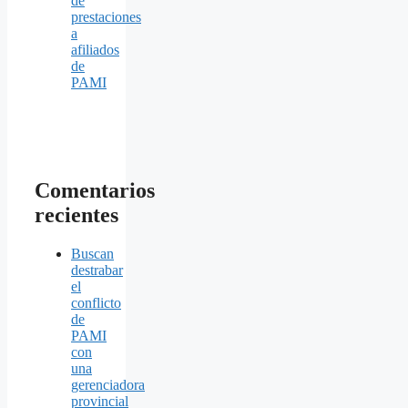
de
prestaciones
a
afiliados
de
PAMI
Comentarios
recientes
Buscan
destrabar
el
conflicto
de
PAMI
con
una
gerenciadora
provincial