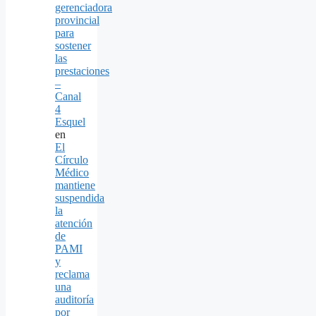
gerenciadora
provincial
para
sostener
las
prestaciones
–
Canal
4
Esquel
en
El
Círculo
Médico
mantiene
suspendida
la
atención
de
PAMI
y
reclama
una
auditoría
por