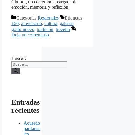
Chubut, una ceremonia cargada de
emoción, memoria y reflexión.
Categorías
Regionales
Etiquetas
160
,
aniversario
,
cultura
,
galeses
,
golfo nuevo
,
tradición
,
trevelin
Deja un comentario
Buscar:
Entradas
recientes
Acuerdo
paritario:
los