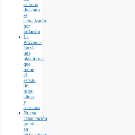
salarios
docentes
se
actualizarán
por
inflación
La
Provincia
lanzó
una
plataforma
que
reúne
el
estado
de
rutas,
clima
y
servicios
Nueva
capacitación
gratuita
en
instalaciones