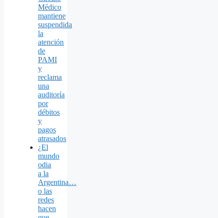
Médico
mantiene
suspendida
la
atención
de
PAMI
y
reclama
una
auditoría
por
débitos
y
pagos
atrasados
¿El
mundo
odia
a la
Argentina…
o las
redes
hacen
que