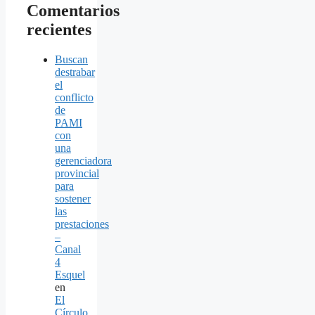
Comentarios
recientes
Buscan
destrabar
el
conflicto
de
PAMI
con
una
gerenciadora
provincial
para
sostener
las
prestaciones
–
Canal
4
Esquel
en
El
Círculo