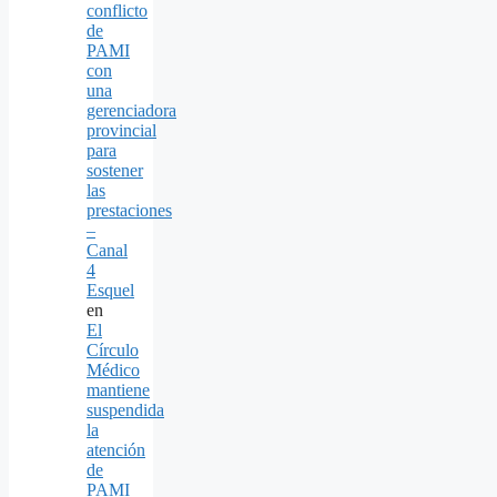
conflicto
de
PAMI
con
una
gerenciadora
provincial
para
sostener
las
prestaciones
–
Canal
4
Esquel
en
El
Círculo
Médico
mantiene
suspendida
la
atención
de
PAMI