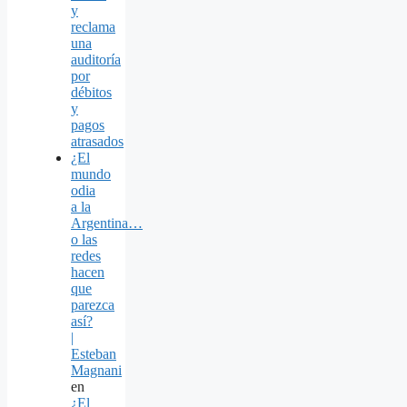
y
reclama
una
auditoría
por
débitos
y
pagos
atrasados
¿El
mundo
odia
a la
Argentina…
o las
redes
hacen
que
parezca
así?
|
Esteban
Magnani
en
¿El