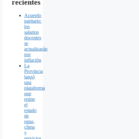
recientes
Acuerdo
paritario:
los
salarios
docentes
se
actualizarán
por
inflación
La
Provincia
lanzó
una
plataforma
que
reúne
el
estado
de
rutas,
clima
y
servicios