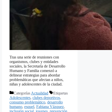
Tras una serie de reuniones con
organismos, clubes y entidades
sociales, la Secretaría de Desarrollo
Humano y Familia comenzó a
delinear estrategias para abordar
problemáticas que afectan a niños,
niñas y adolescentes de la ciudad.
Categorías
Actualidad
Etiquetas
Adolescentes
,
clubes deportivos
,
consumo problemático
,
desarrollo
humano
,
esquel
,
Fabiana Vázquez
,
inclusión social
,
jovenes
,
prevención
,