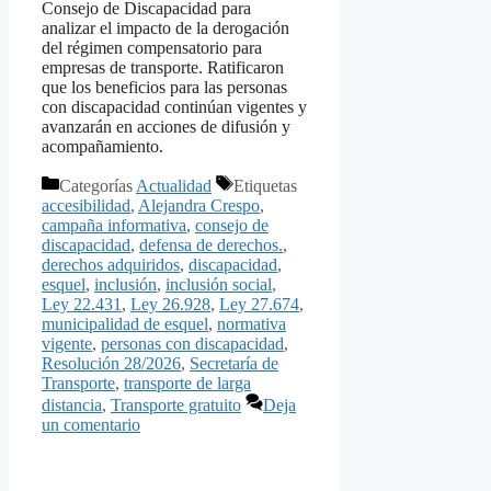
Consejo de Discapacidad para
analizar el impacto de la derogación
del régimen compensatorio para
empresas de transporte. Ratificaron
que los beneficios para las personas
con discapacidad continúan vigentes y
avanzarán en acciones de difusión y
acompañamiento.
Categorías
Actualidad
Etiquetas
accesibilidad
,
Alejandra Crespo
,
campaña informativa
,
consejo de
discapacidad
,
defensa de derechos.
,
derechos adquiridos
,
discapacidad
,
esquel
,
inclusión
,
inclusión social
,
Ley 22.431
,
Ley 26.928
,
Ley 27.674
,
municipalidad de esquel
,
normativa
vigente
,
personas con discapacidad
,
Resolución 28/2026
,
Secretaría de
Transporte
,
transporte de larga
distancia
,
Transporte gratuito
Deja
un comentario