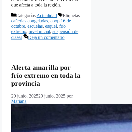
que afecta a toda la región.
Categorías
Actualidad
Etiquetas
cañerías congeladas
,
coop 16 de
octubre
,
escuelas
,
esquel
,
frío
extremo
,
nivel inicial
,
suspensión de
clases
Deja un comentario
Alerta amarilla por
frío extremo en toda la
provincia
29 junio, 2025
29 junio, 2025
por
Mariana