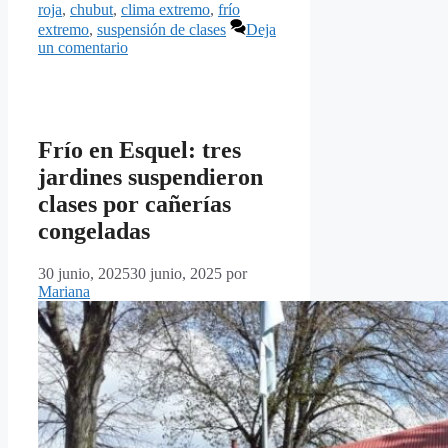
roja
,
chubut
,
clima extremo
,
frío
extremo
,
suspensión de clases
Deja
un comentario
Frío en Esquel: tres
jardines suspendieron
clases por cañerías
congeladas
30 junio, 2025
30 junio, 2025
por
Mariana