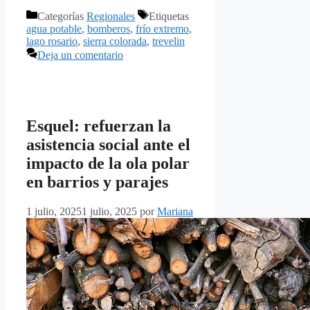
Categorías
Regionales
Etiquetas
agua potable
,
bomberos
,
frío extremo
,
lago rosario
,
sierra colorada
,
trevelin
Deja un comentario
Esquel: refuerzan la
asistencia social ante el
impacto de la ola polar
en barrios y parajes
1 julio, 2025
1 julio, 2025
por
Mariana