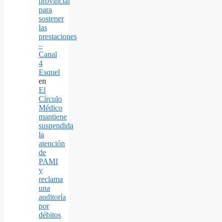
provincial
para
sostener
las
prestaciones
–
Canal
4
Esquel
en
El
Círculo
Médico
mantiene
suspendida
la
atención
de
PAMI
y
reclama
una
auditoría
por
débitos