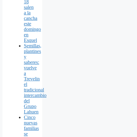
18
salen
a la
cancha
este
domingo
en
Esquel
Semillas,
plantines
y
saberes:
vuelve
a
Trevelin
el
tradicional
intercambio
del
Grupo
Lahuen
Cinco
nuevas
familias
se