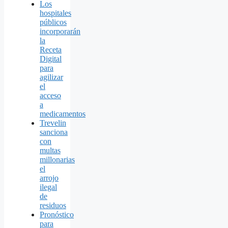
Los
hospitales
públicos
incorporarán
la
Receta
Digital
para
agilizar
el
acceso
a
medicamentos
Trevelin
sanciona
con
multas
millonarias
el
arrojo
ilegal
de
residuos
Pronóstico
para