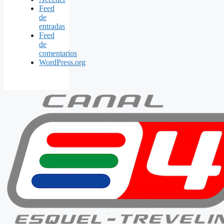
Feed
de
entradas
Feed
de
comentarios
WordPress.org