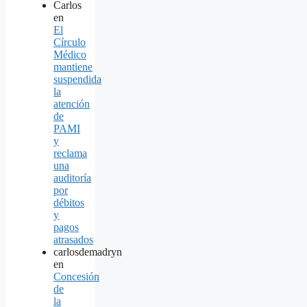
Carlos
en
El
Círculo
Médico
mantiene
suspendida
la
atención
de
PAMI
y
reclama
una
auditoría
por
débitos
y
pagos
atrasados
carlosdemadryn
en
Concesión
de
la