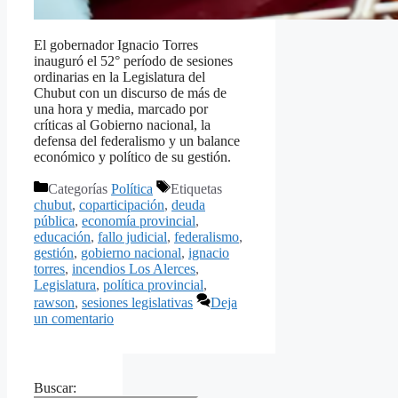
El gobernador Ignacio Torres
inauguró el 52° período de sesiones
ordinarias en la Legislatura del
Chubut con un discurso de más de
una hora y media, marcado por
críticas al Gobierno nacional, la
defensa del federalismo y un balance
económico y político de su gestión.
Categorías
Política
Etiquetas
chubut
,
coparticipación
,
deuda
pública
,
economía provincial
,
educación
,
fallo judicial
,
federalismo
,
gestión
,
gobierno nacional
,
ignacio
torres
,
incendios Los Alerces
,
Legislatura
,
política provincial
,
rawson
,
sesiones legislativas
Deja
un comentario
Buscar: