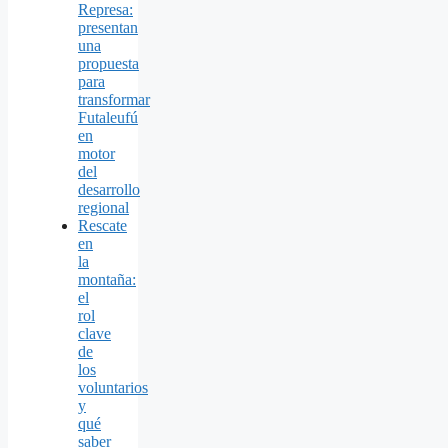
Represa:
presentan
una
propuesta
para
transformar
Futaleufú
en
motor
del
desarrollo
regional
Rescate
en
la
montaña:
el
rol
clave
de
los
voluntarios
y
qué
saber