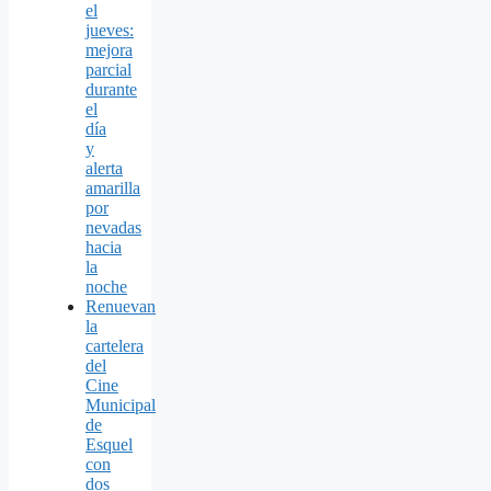
el
jueves:
mejora
parcial
durante
el
día
y
alerta
amarilla
por
nevadas
hacia
la
noche
Renuevan
la
cartelera
del
Cine
Municipal
de
Esquel
con
dos