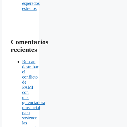
esperados
estrenos
Comentarios
recientes
Buscan
destrabar
el
conflicto
de
PAMI
con
una
gerenciadora
provincial
para
sostener
las