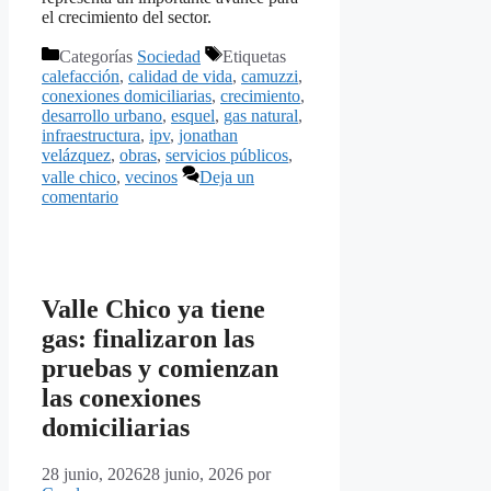
el crecimiento del sector.
Categorías
Sociedad
Etiquetas
calefacción
,
calidad de vida
,
camuzzi
,
conexiones domiciliarias
,
crecimiento
,
desarrollo urbano
,
esquel
,
gas natural
,
infraestructura
,
ipv
,
jonathan
velázquez
,
obras
,
servicios públicos
,
valle chico
,
vecinos
Deja un
comentario
Valle Chico ya tiene
gas: finalizaron las
pruebas y comienzan
las conexiones
domiciliarias
28 junio, 2026
28 junio, 2026
por