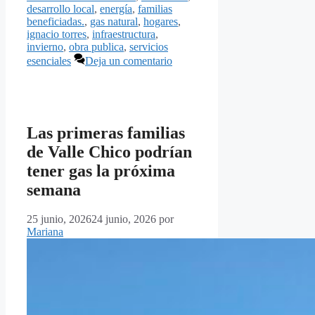
desarrollo local
,
energía
,
familias
beneficiadas.
,
gas natural
,
hogares
,
ignacio torres
,
infraestructura
,
invierno
,
obra publica
,
servicios
esenciales
Deja un comentario
Las primeras familias
de Valle Chico podrían
tener gas la próxima
semana
25 junio, 2026
24 junio, 2026
por
Mariana