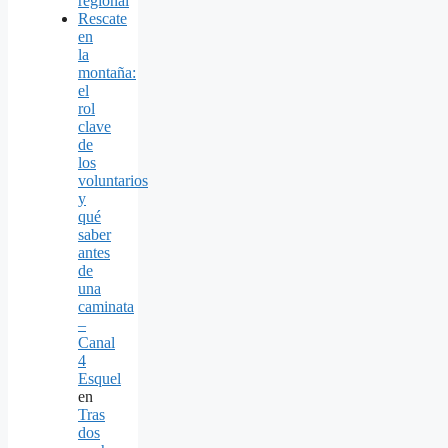
regional
Rescate
en
la
montaña:
el
rol
clave
de
los
voluntarios
y
qué
saber
antes
de
una
caminata
–
Canal
4
Esquel
en
Tras
dos