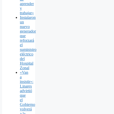
aprender
y
trabajar»
Instalaron
un
nuevo
generador
que
reforzará
el
suministro
eléctrico
del
Hospital
Zonal
«Van
a
insistir»:
Linares
advirtió
que
el
Gobierno
volverá
a la