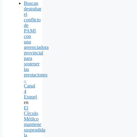
Buscan
destrabar
el
conflicto
de
PAMI
con
una
gerenciadora
provincial
para
sostener
las
prestaciones
–
Canal
4
Esquel
en
El
Círculo
Médico
mantiene
suspendida
la