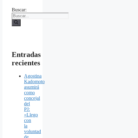
Buscar:
Entradas
recientes
Agostina
Kadomoto
asumirá
como
concejal
del
PJ:
«Llego
con
la
voluntad
de