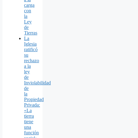
carga
con
la
Ley
de
Tierras
La
Iglesia
ratificó
su
rechazo
a la
ley
de
Inviolabilidad
de
la
Propiedad
Privada:
«La
tierra
tiene
una
función