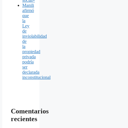
social»
Manili
afirmó
que
la
Ley
de
inviolabilidad
de
la
propiedad
privada
podría
ser
declarada
inconstitucional
Comentarios
recientes